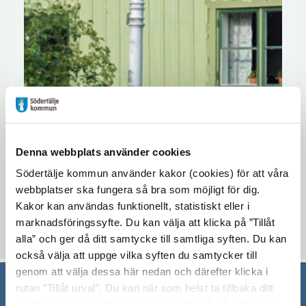
Torsdagen den 30 januari och fredagen
Denna webbplats använder cookies
den 31 januari är området stängt på
Södertälje kommun använder kakor (cookies) för att våra
grund av filminspelning!
webbplatser ska fungera så bra som möjligt för dig.
Kakor kan användas funktionellt, statistiskt eller i
marknadsföringssyfte. Du kan välja att klicka på ”Tillåt
Uppdaterad: 2020-01-30
alla” och ger då ditt samtycke till samtliga syften. Du kan
också välja att uppge vilka syften du samtycker till
genom att välja dessa här nedan och därefter klicka i
rutan ”Tillåt urval”. Du kan när som helst ta tillbaka ditt
samtycke genom att öppna CookieBot på vår sida och