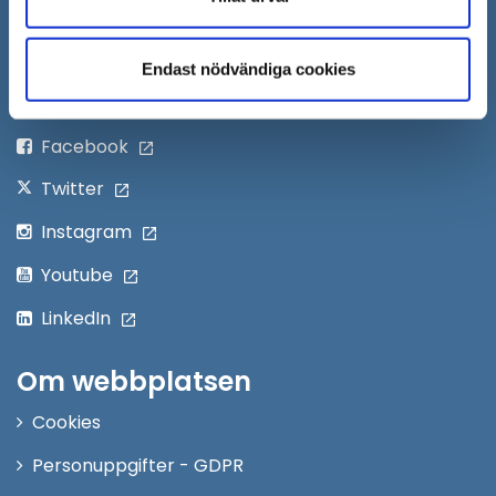
Öppna
Personalingång
i
Endast nödvändiga cookies
nytt
Följ oss på:
fönster
Facebook
Twitter
Instagram
Youtube
LinkedIn
Om webbplatsen
Cookies
Personuppgifter - GDPR