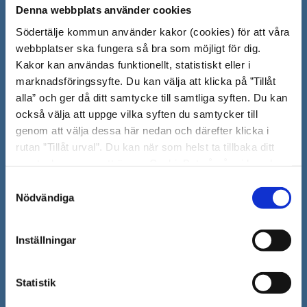
Denna webbplats använder cookies
Södertälje kommun
Södertälje kommun använder kakor (cookies) för att våra
151 89 Södertälje
webbplatser ska fungera så bra som möjligt för dig.
Kakor kan användas funktionellt, statistiskt eller i
Besöksadress: Nyköpingsvägen 26
marknadsföringssyfte. Du kan välja att klicka på ”Tillåt
Tfn: 08–523 010 00
alla” och ger då ditt samtycke till samtliga syften. Du kan
kontaktcenter@sodertalje.se
också välja att uppge vilka syften du samtycker till
Org.nr. 212000–0159
genom att välja dessa här nedan och därefter klicka i
Remisser, beslut och meddelande/info till
rutan ”Tillåt urval”. Du kan när som helst ta tillbaka ditt
Södertälje kommun skickas
samtycke genom att öppna CookieBot på vår sida och
till:
sodertalje.kommun@sodertalje.se
klicka på ”Ta tillbaka samtycke”. Genom att klicka på
Samtyckesval
Öppna
Kontaktcenter
"Visa detaljer" kan du läsa om hur kakorna används och
Nödvändiga
i
hur vi och våra leverantörer inhämtar och behandlar
Synpunkter och felanmälan
personuppgifter.
nytt
Inställningar
Öppna
Press
fönster
i
Säkra meddelanden
Statistik
nytt
Anslagstavla
fönster