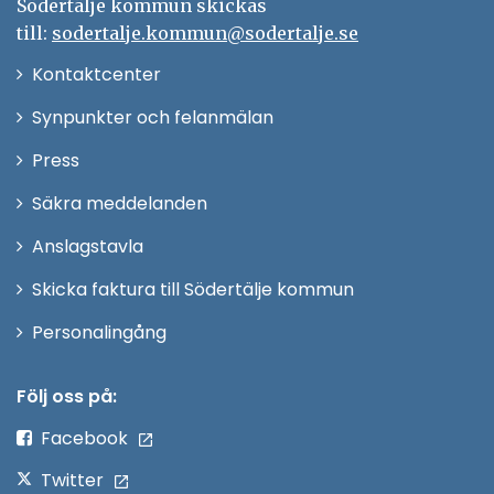
Södertälje kommun skickas
till:
sodertalje.kommun@sodertalje.se
Öppna
Kontaktcenter
i
Synpunkter och felanmälan
nytt
Öppna
Press
fönster
i
Säkra meddelanden
nytt
Anslagstavla
fönster
Skicka faktura till Södertälje kommun
Öppna
Personalingång
i
nytt
Följ oss på:
fönster
Facebook
Twitter