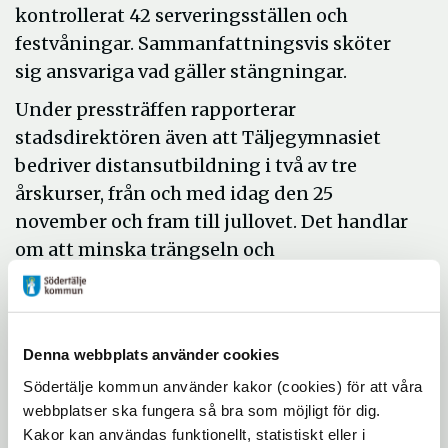
kontrollerat 42 serveringsställen och
festvåningar. Sammanfattningsvis sköter
sig ansvariga vad gäller stängningar.
Under pressträffen rapporterar
stadsdirektören även att Täljegymnasiet
bedriver distansutbildning i två av tre
årskurser, från och med idag den 25
november och fram till jullovet. Det handlar
om att minska trängseln och
smittspridningen. På förskolorna är det
tillfälliga stängningar som gäller där det är
brist på personal.
Denna webbplats använder cookies
På sjukhuset är trycket 75 procent av vad det
Södertälje kommun använder kakor (cookies) för att våra
var i våras, och det är fullt även med extra
webbplatser ska fungera så bra som möjligt för dig.
insatta intensivvårdsplatser.
Kakor kan användas funktionellt, statistiskt eller i