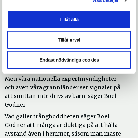
smittobärare diskuteras
Under pressträffen ställs frågor om risken
Tillåt alla
med att skolbarn drar med sig smitta hem
till sina gamla släktingar – att Södertälje är
Tillåt urval
mer utsatt på det sättet där många bor nära
sina äldre.
Endast nödvändiga cookies
– Vi är medvetna om den trångboddhet och
segregation som råder i delar av Södertälje.
Men våra nationella expertmyndigheter
och även våra grannländer ser signaler på
att smittan inte drivs av barn, säger Boel
Godner.
Vad gäller trångboddheten säger Boel
Godner att många är duktiga på att hålla
avstånd även i hemmet, såsom man måste