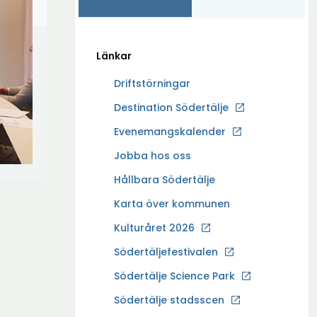
Länkar
Driftstörningar
Ö
Destination Södertälje
p
Evenemangskalender
p
Ö
Jobba hos oss
n
p
a
Hållbara Södertälje
p
i
Karta över kommunen
n
n
a
Kulturåret 2026
y
i
t
Södertäljefestivalen
n
t
Ö
Södertälje Science Park
y
f
p
t
Södertälje stadsscen
ö
p
t