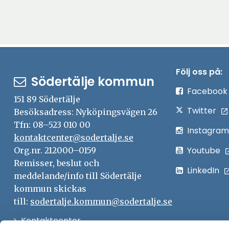
Följ oss på:
Södertälje kommun
Facebook
151 89 Södertälje
Twitter
Besöksadress: Nyköpingsvägen 26
Tfn: 08–523 010 00
Instagram
kontaktcenter@sodertalje.se
Youtube
Org.nr. 212000–0159
Remisser, beslut och
LinkedIn
meddelande/info till Södertälje
kommun skickas
till:
sodertalje.kommun@sodertalje.se
Öppna
Kontaktcenter