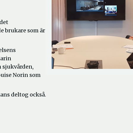
 det
e brukare som är
elsens
Karin
h sjukvården,
ouise Norin som
ans deltog också.