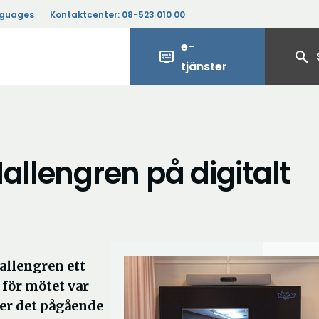
nguages
Kontaktcenter:
08-523 010 00
e-
display_settings
search
tjänster
allengren på digitalt
allengren ett
 för mötet var
r det pågående