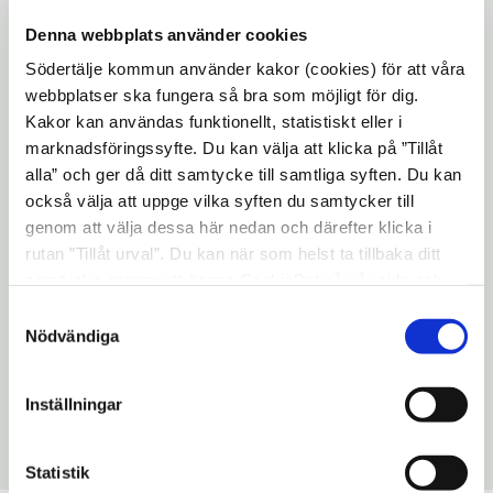
spännande intervjuer, föreläsningar och så
Denna webbplats använder cookies
kommer vi att dela ut olika utmärkelser
Södertälje kommun använder kakor (cookies) för att våra
som bland annat Årets Företagare och LT:s
webbplatser ska fungera så bra som möjligt för dig.
kulturpris.
Kakor kan användas funktionellt, statistiskt eller i
marknadsföringssyfte. Du kan välja att klicka på ”Tillåt
Inbjudan kommer inom kort, men du kan
alla” och ger då ditt samtycke till samtliga syften. Du kan
redan nu anmäla dig på
också välja att uppge vilka syften du samtycker till
sodertaljeforetagardag.nu
. Länk till
genom att välja dessa här nedan och därefter klicka i
rutan ”Tillåt urval”. Du kan när som helst ta tillbaka ditt
showen skickas ut i god tid före den 20
samtycke genom att öppna CookieBot på vår sida och
november till alla som anmält sig.
klicka på ”Ta tillbaka samtycke”. Genom att klicka på
Samtyckesval
"Visa detaljer" kan du läsa om hur kakorna används och
Nödvändiga
Välkommen!
hur vi och våra leverantörer inhämtar och behandlar
personuppgifter.
Anmäl dig här
Inställningar
Uppdaterad: 2020-10-30
Statistik