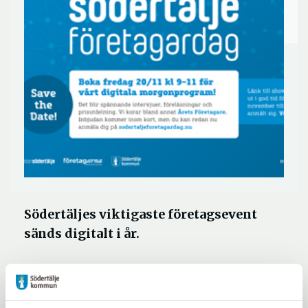
Södertäljes viktigaste företagsevent
sänds digitalt i år.
Boka fredagen den 20 november kl. 09.00-
11.00 för vår digitala sändning. Det blir