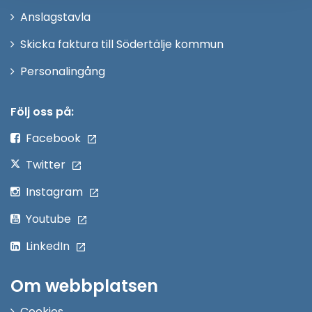
nytt
Anslagstavla
fönster
Skicka faktura till Södertälje kommun
Öppna
Personalingång
i
nytt
Följ oss på:
fönster
Facebook
Twitter
Instagram
Youtube
LinkedIn
Om webbplatsen
Cookies