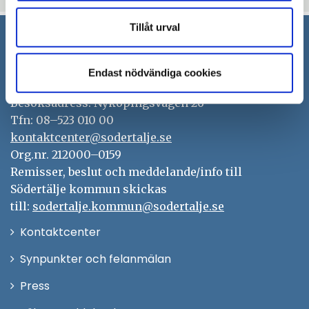
Tillåt urval
Södertälje kommun
Endast nödvändiga cookies
151 89 Södertälje
Besöksadress: Nyköpingsvägen 26
Tfn: 08–523 010 00
kontaktcenter@sodertalje.se
Org.nr. 212000–0159
Remisser, beslut och meddelande/info till
Södertälje kommun skickas
till:
sodertalje.kommun@sodertalje.se
Öppna
Kontaktcenter
i
Synpunkter och felanmälan
nytt
Öppna
Press
fönster
i