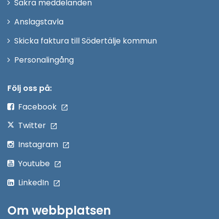
Säkra meddelanden
nytt
Anslagstavla
fönster
Skicka faktura till Södertälje kommun
Öppna
Personalingång
i
nytt
Följ oss på:
fönster
Facebook
Twitter
Instagram
Youtube
LinkedIn
Om webbplatsen