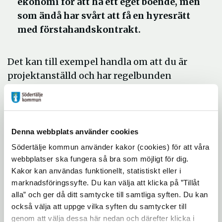
ekonomi för att ha ett eget boende, men
som ändå har svårt att få en hyresrätt
med förstahandskontrakt.
Det kan till exempel handla om att du är
projektanställd och har regelbunden
inkomst, men hyresvärden kräver en
tillsvidareanställning för att du ska få ett
eget hyreskontrakt på en lägenhet.
Denna webbplats använder cookies
Inte en bostadsförmedling
Södertälje kommun använder kakor (cookies) för att våra
Kommunal hyresgaranti handlar inte om en
webbplatser ska fungera så bra som möjligt för dig.
bostadsförmedling, utan är ett avtal mellan
Kakor kan användas funktionellt, statistiskt eller i
dig och kommunen som innebär att
marknadsföringssyfte. Du kan välja att klicka på ”Tillåt
kommunen står som borgenär. Om du inte
alla” och ger då ditt samtycke till samtliga syften. Du kan
betalar din hyra till hyresvärden går
också välja att uppge vilka syften du samtycker till
skulden över till kommunen. Du måste
genom att välja dessa här nedan och därefter klicka i