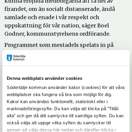
kunna erbjuda medborgarna att ta del av
firandet, om än socialt distanserade, ändå
samlade och enade i vår respekt och
uppskattning för vår nation, säger Boel
Godner, kommunstyrelsens ordförande.
Programmet som mestadels spelats in på
Södertälje Stadsscen kommer att bjuda på
en hel del programinslag som vi känner
igen från tidigare firande men i år i ny
tappning.
Denna webbplats använder cookies
Södertälje kommun använder kakor (cookies) för att våra
Årets nationaldagstalare är den före detta
webbplatser ska fungera så bra som möjligt för dig.
statsepidemiologen och södertäljebon
Kakor kan användas funktionellt, statistiskt eller i
Johan Giesecke.
marknadsföringssyfte. Du kan välja att klicka på ”Tillåt
alla” och ger då ditt samtycke till samtliga syften. Du kan
Även i år delas Sankta Ragnhildsmedaljen
också välja att uppge vilka syften du samtycker till
ut i en ceremoni vi delar med oss av under
genom att välja dessa här nedan och därefter klicka i