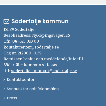
Södertälje kommun
151 89 Södertälje
Besöksadress: Nyköpingsvägen 26
Tfn: 08–523 010 00
kontaktcenter@sodertalje.se
Org.nr. 212000–0159
Remisser, beslut och meddelande/info till
Södertälje kommun skickas
till:
sodertalje.kommun@sodertalje.se
Öppna
Kontaktcenter
i
Synpunkter och felanmälan
nytt
Öppna
Press
fönster
i