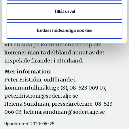
Produktionen är ett samarbete mellan
Tillåt urval
Södertälje Stadsscen och ABF Södertälje-
Nykvarn. Producent och ansvarig utgivare
Endast nödvändiga cookies
är Eduardo Morris.
Öppna
Via
en sida på kommunens webbplats
i
kommer man ta del bland annat av det
nytt
inspelade firandet i efterhand.
fönster
Mer information:
Peter Friström, ordförande i
kommunfullmäktige (S), 08-523 069 07,
peter.fristrom@sodertalje.se
Helena Sundman, pressekreterare, 08-523
066 03, helena.sundman@sodertalje.se
Uppdaterad: 2020-05-28