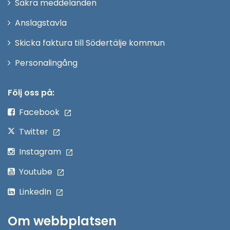
Säkra meddelanden
nytt
Anslagstavla
fönster
Skicka faktura till Södertälje kommun
Öppna
Personalingång
i
nytt
Följ oss på:
fönster
Facebook
Twitter
Instagram
Youtube
LinkedIn
Om webbplatsen