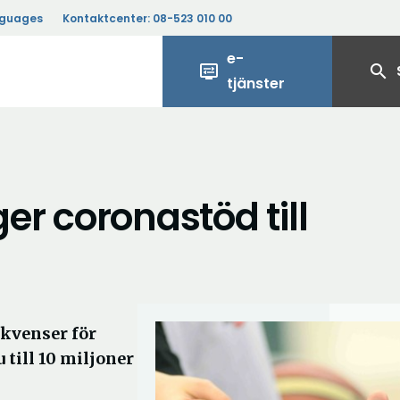
nguages
Kontaktcenter:
08-523 010 00
e-
display_settings
search
tjänster
r coronastöd till
ekvenser för
 till 10 miljoner