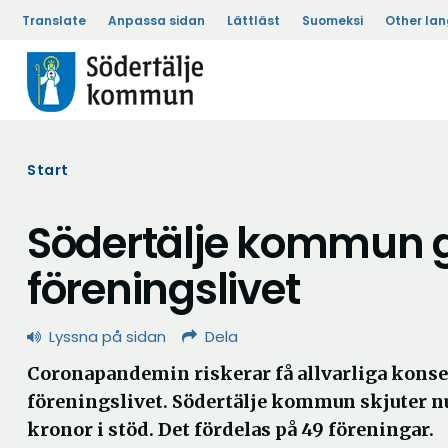
Translate
Anpassa sidan
Lättläst
Suomeksi
Other la
Start
Södertälje kommun ge
föreningslivet
Lyssna på sidan
Dela
Coronapandemin riskerar få allvarliga kons
föreningslivet. Södertälje kommun skjuter nu
kronor i stöd. Det fördelas på 49 föreningar.