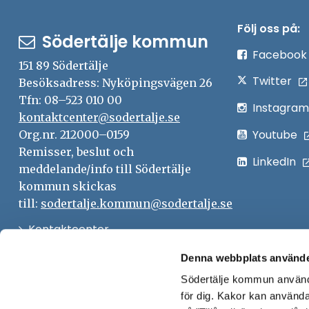
Följ oss på:
Södertälje kommun
Facebook
151 89 Södertälje
Twitter
Besöksadress: Nyköpingsvägen 26
Tfn: 08–523 010 00
Instagram
kontaktcenter@sodertalje.se
Youtube
Org.nr. 212000–0159
Remisser, beslut och
LinkedIn
meddelande/info till Södertälje
kommun skickas
till:
sodertalje.kommun@sodertalje.se
Öppna
Kontaktcenter
i
Synpunkter och felanmälan
Denna webbplats använde
nytt
Södertälje kommun använde
Öppna
Press
fönster
för dig. Kakor kan användas
i