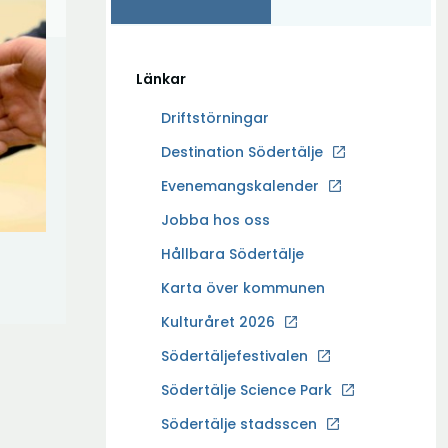
Länkar
Driftstörningar
Ö
Destination Södertälje
p
Evenemangskalender
p
Ö
Jobba hos oss
n
p
a
Hållbara Södertälje
p
i
Karta över kommunen
n
n
a
Kulturåret 2026
y
i
t
Södertäljefestivalen
n
t
Ö
Södertälje Science Park
y
f
p
t
Södertälje stadsscen
ö
p
t