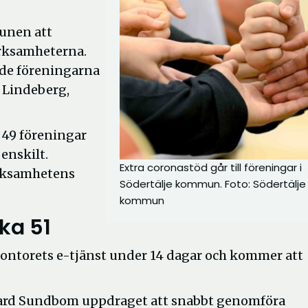
munen att
verksamheterna.
åde föreningarna
 Lindeberg,
 49 föreningar
enskilt.
Extra coronastöd går till föreningar i
verksamhetens
Södertälje kommun. Foto: Södertälje
kommun
ka 51
dskontorets e-tjänst under 14 dagar och kommer att
kard Sundbom uppdraget att snabbt genomföra