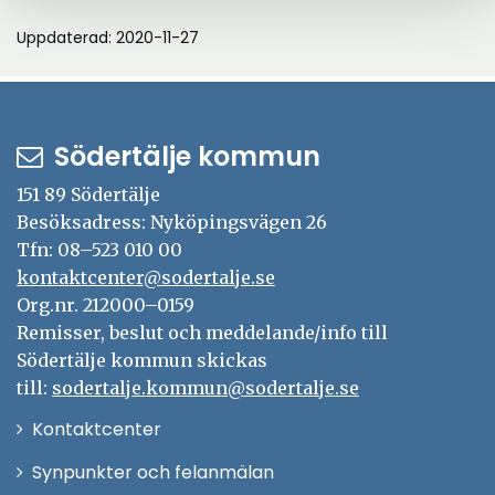
Uppdaterad: 2020-11-27
Södertälje kommun
151 89 Södertälje
Besöksadress: Nyköpingsvägen 26
Tfn: 08–523 010 00
kontaktcenter@sodertalje.se
Org.nr. 212000–0159
Remisser, beslut och meddelande/info till
Södertälje kommun skickas
till:
sodertalje.kommun@sodertalje.se
Öppna
Kontaktcenter
i
Synpunkter och felanmälan
nytt