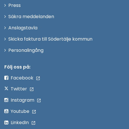
Öppna
Press
fönster
i
Säkra meddelanden
nytt
Anslagstavla
fönster
Skicka faktura till Södertälje kommun
Öppna
Personalingång
i
nytt
Följ oss på:
fönster
Facebook
Twitter
Instagram
Youtube
LinkedIn