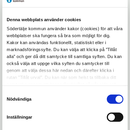
Beslutet gäller från och med måndag den 27
november och inledningsvis fram till den 14
december. Frågor gällande din bokning
Denna webbplats använder cookies
skickas till
boka@sodertalje.se
. Du kan även
Södertälje kommun använder kakor (cookies) för att våra
ringa till bokningsservice på 08-523 066 00
webbplatser ska fungera så bra som möjligt för dig.
Kakor kan användas funktionellt, statistiskt eller i
Bokningsbara idrottsanläggningar är till
marknadsföringssyfte. Du kan välja att klicka på ”Tillåt
exempel Månskensrinken, Hölö
alla” och ger då ditt samtycke till samtliga syften. Du kan
allaktivitetshall,
Pershagenhallen,
också välja att uppge vilka syften du samtycker till
genom att välja dessa här nedan och därefter klicka i
Södertäljehallen,
Västergårdsarena.
rutan ”Tillåt urval”. Du kan när som helst ta tillbaka ditt
Aktuella råd till dig som idrottar samt till
samtycke genom att öppna CookieBot på vår sida och
idrottsföreningar på krisinformation.se
klicka på ”Ta tillbaka samtycke”. Genom att klicka på
Samtyckesval
krisinformation.se
"Visa detaljer" kan du läsa om hur kakorna används och
Nödvändiga
hur vi och våra leverantörer inhämtar och behandlar
personuppgifter.
Vanliga frågor och svar kopplat till träning
Inställningar
och idrott och coronapandemin på