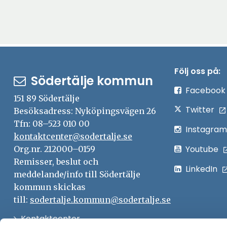
Följ oss på:
Södertälje kommun
Facebook
151 89 Södertälje
Twitter
Besöksadress: Nyköpingsvägen 26
Tfn: 08–523 010 00
Instagram
kontaktcenter@sodertalje.se
Youtube
Org.nr. 212000–0159
Remisser, beslut och
LinkedIn
meddelande/info till Södertälje
kommun skickas
till:
sodertalje.kommun@sodertalje.se
Öppna
Kontaktcenter