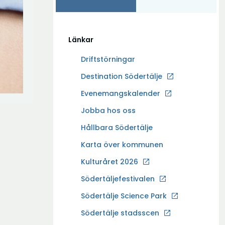
Länkar
Driftstörningar
Ö
Destination Södertälje
p
Evenemangskalender
p
Ö
Jobba hos oss
n
p
a
Hållbara Södertälje
p
i
Karta över kommunen
n
n
a
Kulturåret 2026
y
i
t
Södertäljefestivalen
n
t
Ö
Södertälje Science Park
y
f
p
t
Södertälje stadsscen
ö
p
t