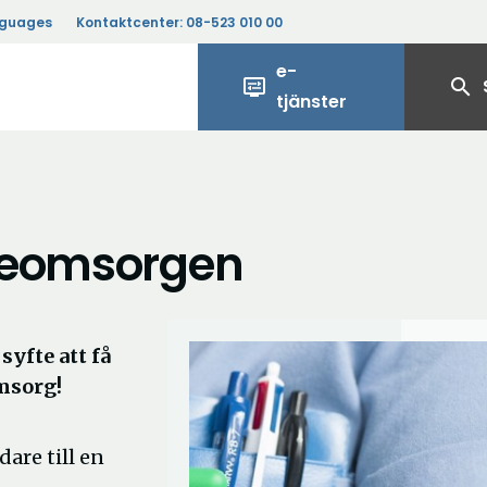
nguages
Kontaktcenter:
08-523 010 00
e-
display_settings
search
tjänster
dreomsorgen
syfte att få
omsorg!
dare till en