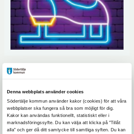
Upplev ett sportlov fyllt med
aktiviteter. Här finner du program från
Södertäljes bibliotek och
Torekällberget. Det visas sportlovsbio
Denna webbplats använder cookies
på Stadsscenen, arrangeras skidresa till
Södertälje kommun använder kakor (cookies) för att våra
Romme (för dig 13–18 år) och isen spolas
webbplatser ska fungera så bra som möjligt för dig.
fin för SkridskoDisco! Några aktiviteter
Kakor kan användas funktionellt, statistiskt eller i
marknadsföringssyfte. Du kan välja att klicka på ”Tillåt
kräver föranmälan och det finns
alla” och ger då ditt samtycke till samtliga syften. Du kan
begränsat med platser.