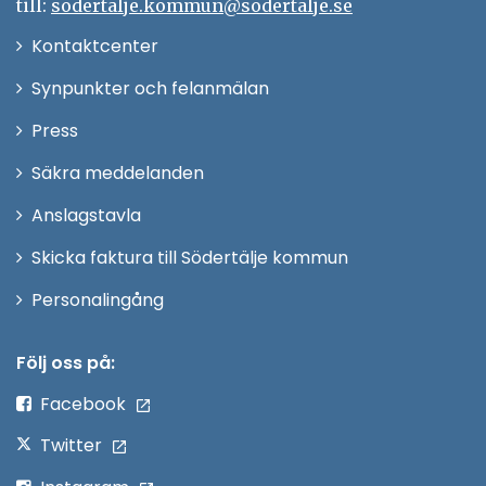
till:
sodertalje.kommun@sodertalje.se
Öppna
Kontaktcenter
i
Synpunkter och felanmälan
nytt
Öppna
Press
fönster
i
Säkra meddelanden
nytt
Anslagstavla
fönster
Skicka faktura till Södertälje kommun
Öppna
Personalingång
i
nytt
Följ oss på:
fönster
Facebook
Twitter