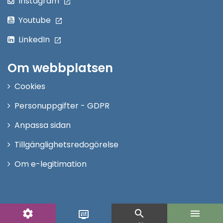
Instagram
Youtube
LinkedIn
Om webbplatsen
Cookies
Personuppgifter - GDPR
Anpassa sidan
Tillgänglighetsredogörelse
Om e-legitimation
settings
search
menu
display_settings