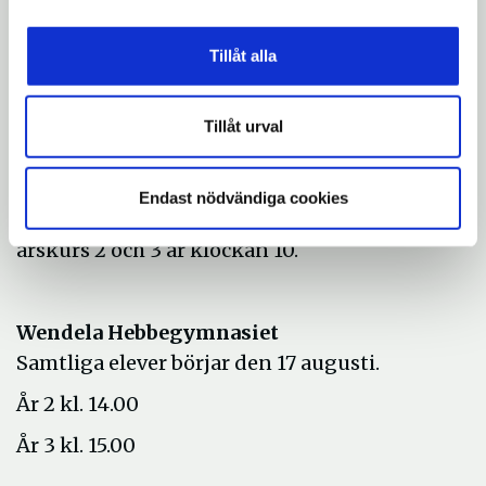
År 2 kl. 14.00
År 3 kl. 15.00
Tillåt alla
Täljegymnasiet
Tillåt urval
Samtliga elever börjar den 17 augusti.
Årskurs 1 tas emot av sina mentorer på
Endast nödvändiga cookies
skolgården klockan 9.00. Starttiden för
årskurs 2 och 3 är klockan 10.
Wendela Hebbegymnasiet
Samtliga elever börjar den 17 augusti.
År 2 kl. 14.00
År 3 kl. 15.00