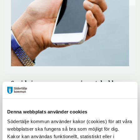
Spridningen av coronaviruset drabbar
företagare och föreningsliv i
kommunen på många olika sätt.
Kommunen öppnar nu en stödlinje
Denna webbplats använder cookies
riktad till företag och föreningar för att
Södertälje kommun använder kakor (cookies) för att våra
svara på frågor, guida till olika
webbplatser ska fungera så bra som möjligt för dig.
myndigheter och ge tips och råd.
Kakor kan användas funktionellt, statistiskt eller i