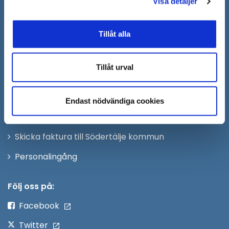
Visa detaljer
Södertälje kommun skickas
till:
sodertalje.kommun@sodertalje.se
Tillåt alla
Öppna
Kontaktcenter
i
Synpunkter och felanmälan
nytt
Tillåt urval
Öppna
Press
fönster
i
Säkra meddelanden
Endast nödvändiga cookies
nytt
Anslagstavla
fönster
Skicka faktura till Södertälje kommun
Öppna
Personalingång
i
nytt
Följ oss på:
fönster
Facebook
Twitter