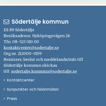
Södertälje kommun
151 89 Södertälje
Besöksadress: Nyköpingsvägen 26
Tfn: 08–523 010 00
kontaktcenter@sodertalje.se
Org.nr. 212000–0159
Remisser, beslut och meddelande/info till
Södertälje kommun skickas
till:
sodertalje.kommun@sodertalje.se
Öppna
Kontaktcenter
i
Synpunkter och felanmälan
nytt
Öppna
Press
fönster
i