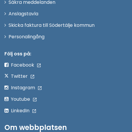
Säkra meddelanden
nytt
Anslagstavla
fönster
Skicka faktura till Södertälje kommun
Öppna
Personalingång
i
nytt
Följ oss på:
fönster
Facebook
Twitter
Instagram
Youtube
LinkedIn
Om webbplatsen