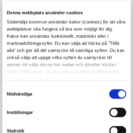
Samhällsbyggnadskontoret.
Under förra veckans tekniska nämnd
Denna webbplats använder cookies
fattade man ett inriktningsbeslut för
Södertälje kommun använder kakor (cookies) för att våra
torget.
webbplatser ska fungera så bra som möjligt för dig.
Kakor kan användas funktionellt, statistiskt eller i
En av nyheterna till sommaren är att fasta
marknadsföringssyfte. Du kan välja att klicka på ”Tillåt
bänkar kommer att sättas ut i bästa solläge
alla” och ger då ditt samtycke till samtliga syften. Du kan
längs med trädraden i torgets norra del.
också välja att uppge vilka syften du samtycker till
genom att välja dessa här nedan och därefter klicka i
Även nya cykelparkeringar tillkommer.
rutan ”Tillåt urval”. Du kan när som helst ta tillbaka ditt
Det kommer också att ordnas en eller två
samtycke genom att öppna CookieBot på vår sida och
uteserveringar på torget. Vilka som kommer
klicka på ”Ta tillbaka samtycke”. Genom att klicka på
Samtyckesval
att driva verksamhet på den eller de
"Visa detaljer" kan du läsa om hur kakorna används och
Nödvändiga
hur vi och våra leverantörer inhämtar och behandlar
uteserveringarna är inget som är klart i
personuppgifter.
nuläget. (Mer information om detta
Inställningar
kommer senare i veckan)
Den tredje nyheten blir en form av flyttbar
Statistik