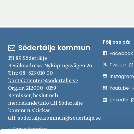
Följ oss på:
Södertälje kommun
Facebook
151 89 Södertälje
Twitter
Besöksadress: Nyköpingsvägen 26
Tfn: 08–523 010 00
Instagram
kontaktcenter@sodertalje.se
Youtube
Org.nr. 212000–0159
Remisser, beslut och
LinkedIn
meddelande/info till Södertälje
kommun skickas
till:
sodertalje.kommun@sodertalje.se
Öppna
Kontaktcenter