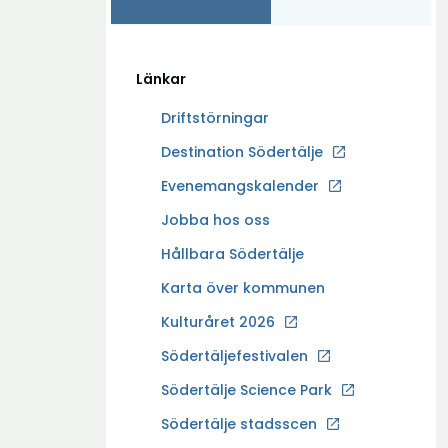
Länkar
Driftstörningar
Ö
Destination Södertälje
p
Evenemangskalender
p
Ö
Jobba hos oss
n
p
a
Hållbara Södertälje
p
i
Karta över kommunen
n
n
a
Kulturåret 2026
y
i
t
Södertäljefestivalen
n
t
Ö
Södertälje Science Park
y
f
p
t
Södertälje stadsscen
ö
p
t