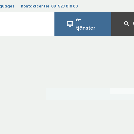
nguages
Kontaktcenter:
08-523 010 00
e-
display_settings
search
tjänster