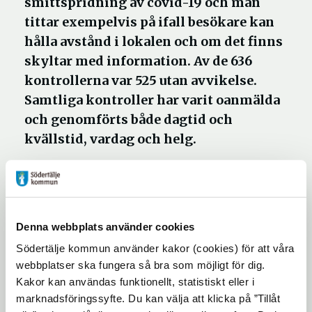
smittspridning av covid-19 och man
tittar exempelvis på ifall besökare kan
hålla avstånd i lokalen och om det finns
skyltar med information. Av de 636
kontrollerna var 525 utan avvikelse.
Samtliga kontroller har varit oanmälda
och genomförts både dagtid och
kvällstid, vardag och helg.
En avvikelse kan till exempel vara att
borden i lokalen står för tätt eller att det lätt
bildas kö vid kassa och liknande.
Denna webbplats använder cookies
Kommunens inspektörer ger råd om hur
Södertälje kommun använder kakor (cookies) för att våra
avvikelserna kan rättas till och följer upp att
webbplatser ska fungera så bra som möjligt för dig.
avvikelserna åtgärdats. Under perioden har
Kakor kan användas funktionellt, statistiskt eller i
marknadsföringssyfte. Du kan välja att klicka på ”Tillåt
en restaurang fått stängas ett par dagar och