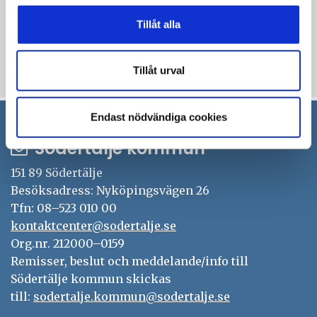
i informationsträffar för festvåningar och
tagit fram informationsblad på engelska
Tillåt alla
och arabiska.
Tillåt urval
Uppdaterad: 2020-09-01
Endast nödvändiga cookies
Södertälje kommun
151 89 Södertälje
Besöksadress: Nyköpingsvägen 26
Tfn: 08–523 010 00
kontaktcenter@sodertalje.se
Org.nr. 212000–0159
Remisser, beslut och meddelande/info till
Södertälje kommun skickas
till:
sodertalje.kommun@sodertalje.se