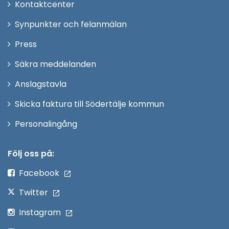
Öppna
Kontaktcenter
i
Synpunkter och felanmälan
nytt
Öppna
Press
fönster
i
Säkra meddelanden
nytt
Anslagstavla
fönster
Skicka faktura till Södertälje kommun
Öppna
Personalingång
i
nytt
Följ oss på:
fönster
Facebook
Twitter
Instagram