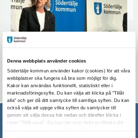
Denna webbplats använder cookies
Södertälje kommun använder kakor (cookies) för att våra
webbplatser ska fungera så bra som möjligt för dig.
Kakor kan användas funktionellt, statistiskt eller i
Uppdaterad: 2023-02-07
marknadsföringssyfte. Du kan välja att klicka på ”Tillåt
alla” och ger då ditt samtycke till samtliga syften. Du kan
också välja att uppge vilka syften du samtycker till
genom att välja dessa här nedan och därefter klicka i
Södertälje kommun
rutan ”Tillåt urval”. Du kan när som helst ta tillbaka ditt
samtycke genom att öppna CookieBot på vår sida och
151 89 Södertälje
klicka på ”Ta tillbaka samtycke”. Genom att klicka på