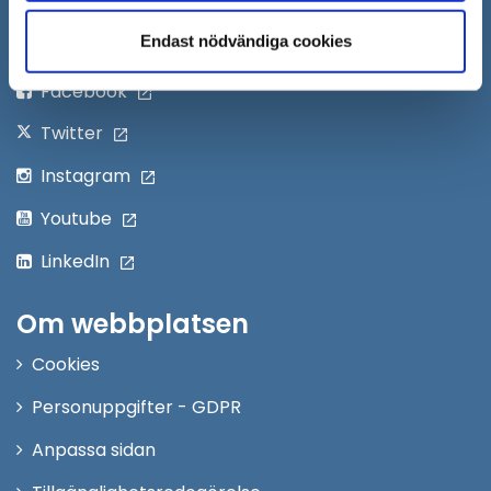
i
Endast nödvändiga cookies
nytt
Följ oss på:
fönster
Facebook
Twitter
Instagram
Youtube
LinkedIn
Om webbplatsen
Cookies
Personuppgifter - GDPR
Anpassa sidan