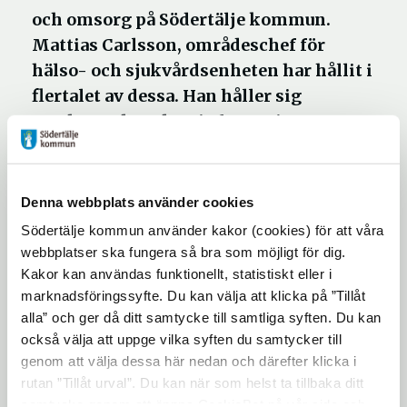
och omsorg på Södertälje kommun.
Mattias Carlsson, områdeschef för
hälso- och sjukvårdsenheten har hållit i
flertalet av dessa. Han håller sig
uppdaterad med ny information om
coronaviruset och hur man skyddar sig
mot att bli smittad.
Denna webbplats använder cookies
Utbildningarna har varit uppskattade hos
Södertälje kommun använder kakor (cookies) för att våra
webbplatser ska fungera så bra som möjligt för dig.
medarbetarna då de gett både kunskap och
Kakor kan användas funktionellt, statistiskt eller i
möjlighet till diskussion. De har bidragit till
marknadsföringssyfte. Du kan välja att klicka på ”Tillåt
lugn och trygghet under vårvintern som
alla” och ger då ditt samtycke till samtliga syften. Du kan
präglats mycket av oro, osäkerhet och
också välja att uppge vilka syften du samtycker till
ryktesspridning om vad som krävs för att
genom att välja dessa här nedan och därefter klicka i
skydda sig från covid-19.
rutan ”Tillåt urval”. Du kan när som helst ta tillbaka ditt
samtycke genom att öppna CookieBot på vår sida och