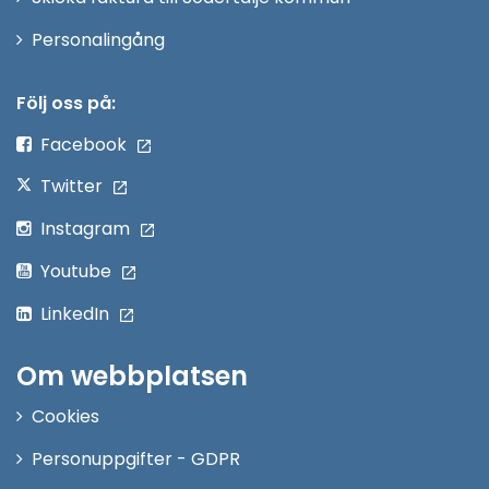
Öppna
Personalingång
i
nytt
Följ oss på:
fönster
Facebook
Twitter
Instagram
Youtube
LinkedIn
Om webbplatsen
Cookies
Personuppgifter - GDPR