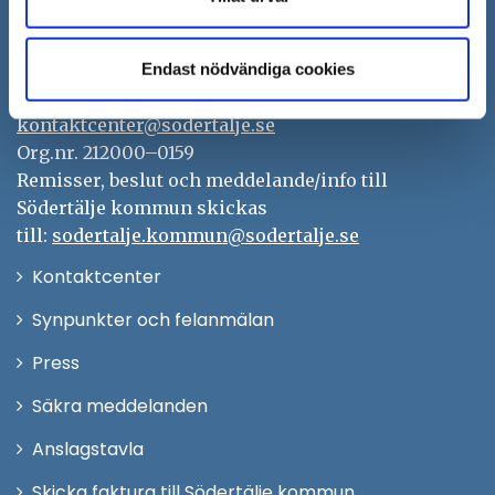
Södertälje kommun
151 89 Södertälje
Besöksadress: Nyköpingsvägen 26
Endast nödvändiga cookies
Tfn: 08–523 010 00
kontaktcenter@sodertalje.se
Org.nr. 212000–0159
Remisser, beslut och meddelande/info till
Södertälje kommun skickas
till:
sodertalje.kommun@sodertalje.se
Öppna
Kontaktcenter
i
Synpunkter och felanmälan
nytt
Öppna
Press
fönster
i
Säkra meddelanden
nytt
Anslagstavla
fönster
Skicka faktura till Södertälje kommun