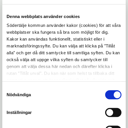
både begränsad och ojämn under lång
tid. Tillsammans med Regionen pågår
Denna webbplats använder cookies
nu planeringen för att säkra en trygg
Södertälje kommun använder kakor (cookies) för att våra
och smittsäker vaccinering.
webbplatser ska fungera så bra som möjligt för dig.
Kakor kan användas funktionellt, statistiskt eller i
marknadsföringssyfte. Du kan välja att klicka på ”Tillåt
I Södertälje kommer vaccinationerna att
alla” och ger då ditt samtycke till samtliga syften. Du kan
starta upp på vård- och omsorgsboenden
också välja att uppge vilka syften du samtycker till
den 7 januari. Läkarorganisationen
genom att välja dessa här nedan och därefter klicka i
rutan ”Tillåt urval”. Du kan när som helst ta tillbaka ditt
ansvarar för vaccineringen som genomförs
samtycke genom att öppna CookieBot på vår sida och
vid de ordinarie läkarbesöken på boendet.
klicka på ”Ta tillbaka samtycke”. Genom att klicka på
Samtyckesval
Information om vaccin mot covid-19
"Visa detaljer" kan du läsa om hur kakorna används och
Nödvändiga
uppdateras kontinuerligt på
hur vi och våra leverantörer inhämtar och behandlar
personuppgifter.
Folkhälsomyndighetens hemsida
Inställningar