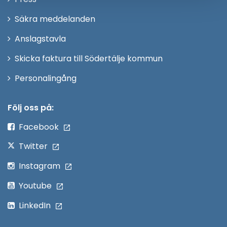
fönster
i
Säkra meddelanden
nytt
Anslagstavla
fönster
Skicka faktura till Södertälje kommun
Öppna
Personalingång
i
nytt
Följ oss på:
fönster
Facebook
Twitter
Instagram
Youtube
LinkedIn