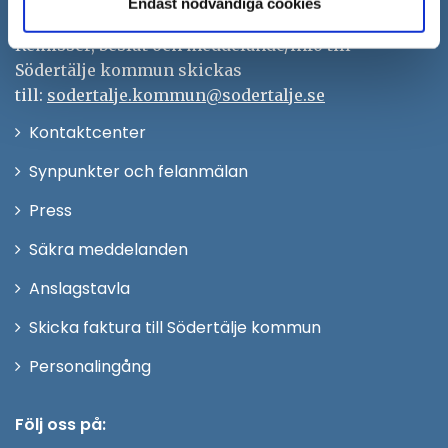
Endast nödvändiga cookies
Org.nr. 212000–0159
Remisser, beslut och meddelande/info till
Södertälje kommun skickas
till:
sodertalje.kommun@sodertalje.se
Öppna
Kontaktcenter
i
Synpunkter och felanmälan
nytt
Öppna
Press
fönster
i
Säkra meddelanden
nytt
Anslagstavla
fönster
Skicka faktura till Södertälje kommun
Öppna
Personalingång
i
nytt
Följ oss på: