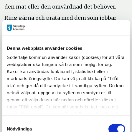
den mat eller den omvårdnad det behöver.
Ring gärna och prata med dem som jobbar
på barn och ungdom inom socialtjänsten
om du tror att någon upp till 18 far illa. Du
får vara anonym om du vill. Tfn: 08-523 038
Denna webbplats använder cookies
08.
Södertälje kommun använder kakor (cookies) för att våra
Om du vill kan du också göra en skriftlig
webbplatser ska fungera så bra som möjligt för dig.
anmälan.
Kakor kan användas funktionellt, statistiskt eller i
marknadsföringssyfte. Du kan välja att klicka på ”Tillåt
Victoria Larsson, resultatområdeschef barn
alla” och ger då ditt samtycke till samtliga syften. Du kan
och ungdom, säger att många barn riskerar
också välja att uppge vilka syften du samtycker till
att fara illa när sociala strukturer förändras
genom att välja dessa här nedan och därefter klicka i
och viktiga samhällsfunktioner som
rutan ”Tillåt urval”. Du kan när som helst ta tillbaka ditt
förskola och skola får ändrade
samtycke genom att öppna CookieBot på vår sida och
klicka på ”Ta tillbaka samtycke”. Genom att klicka på
förutsättningar att bedriva sin verksamhet:
Samtyckesval
"Visa detaljer" kan du läsa om hur kakorna används och
Nödvändiga