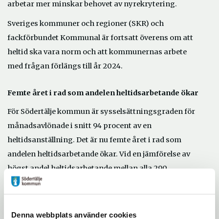
arbetar mer minskar behovet av nyrekrytering.
Sveriges kommuner och regioner (SKR) och
fackförbundet Kommunal är fortsatt överens om att
heltid ska vara norm och att kommunernas arbete
med frågan förlängs till år 2024.
Femte året i rad som andelen heltidsarbetande ökar
För Södertälje kommun är sysselsättningsgraden för
månadsavlönade i snitt 94 procent av en
heltidsanställning. Det är nu femte året i rad som
andelen heltidsarbetande ökar. Vid en jämförelse av
högst andel heltidsarbetande mellan alla 290
kommuner placerar sig Södertälje kommun på en
femteplats.
Denna webbplats använder cookies
Det är vid omsorgskontoret som lejonparten av