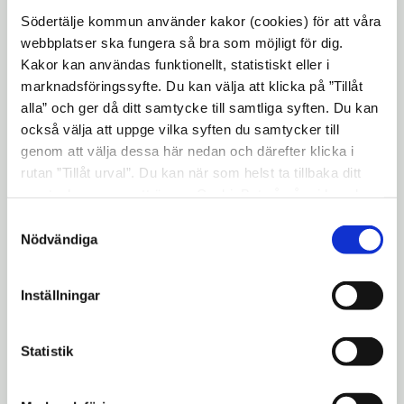
kommunens aktiviteter för att öka andelen
Södertälje kommun använder kakor (cookies) för att våra
webbplatser ska fungera så bra som möjligt för dig.
heltidsarbetande skett.
Kakor kan användas funktionellt, statistiskt eller i
– En trygg verksamhet för äldre och personer med
marknadsföringssyfte. Du kan välja att klicka på ”Tillåt
alla” och ger då ditt samtycke till samtliga syften. Du kan
funktionsnedsättning kräver bra villkor för våra
också välja att uppge vilka syften du samtycker till
medarbetare. Det finns inga genvägar till att
genom att välja dessa här nedan och därefter klicka i
både locka personal till våra arbetsplatser och att man
rutan ”Tillåt urval”. Du kan när som helst ta tillbaka ditt
ska välja att stanna. Vi har kommit en bra bit på vägen,
samtycke genom att öppna CookieBot på vår sida och
men vi har fortfarande ett långsiktigt arbete framför
klicka på ”Ta tillbaka samtycke”. Genom att klicka på
Samtyckesval
"Visa detaljer" kan du läsa om hur kakorna används och
Nödvändiga
oss, säger Elof Hansjons.
hur vi och våra leverantörer inhämtar och behandlar
Karin Björkryd, omsorgsdirektör i Södertälje kommun
personuppgifter.
Inställningar
berättar vad som ligger bakom den goda utvecklingen.
– Vi har lagt kraft på att utveckla kompetensen kring
Statistik
schema och bemanning med ett samtidigt fokus på
hållbara arbetsvillkor och en förbättrad arbetsmiljö. Vi