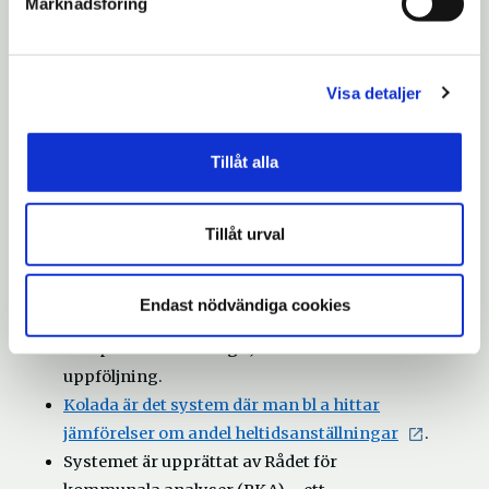
Marknadsföring
fortsätter med dialog om hur vi bör förlägga
arbetstiden, allt för att kunna möta såväl
medarbetarnas behov som behoven hos de vi finns till
Visa detaljer
för.
År 2016 kom Kommunal och dåvarande
Tillåt alla
Sveriges kommuner och landsting överens om
att alla kommuner skulle ha en handlingsplan
Tillåt urval
för att heltid skulle bli norm till 2021. De
områden som Södertäljes lokala
handlingsplan innehöll 1) ett tydligt
Endast nödvändiga cookies
arbetsgivarerbjudande 2) en hållbar heltid 3)
kompetensutveckling 4) kontroll och
uppföljning.
Kolada är det system där man bl a hittar
jämförelser om andel heltidsanställningar
.
Systemet är upprättat av Rådet för