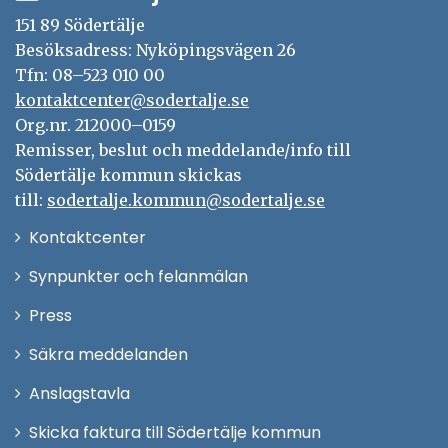
151 89 Södertälje
Besöksadress: Nyköpingsvägen 26
Tfn: 08–523 010 00
kontaktcenter@sodertalje.se
Org.nr. 212000–0159
Remisser, beslut och meddelande/info till
Södertälje kommun skickas
till:
sodertalje.kommun@sodertalje.se
Öppna
Kontaktcenter
i
Synpunkter och felanmälan
nytt
Öppna
Press
fönster
i
Säkra meddelanden
nytt
Anslagstavla
fönster
Skicka faktura till Södertälje kommun