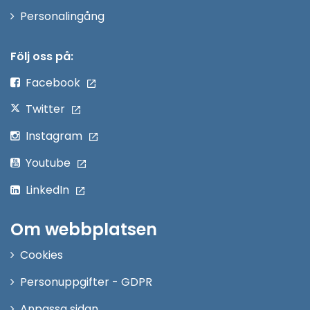
Öppna
Personalingång
i
nytt
Följ oss på:
fönster
Facebook
Twitter
Instagram
Youtube
LinkedIn
Om webbplatsen
Cookies
Personuppgifter - GDPR
Anpassa sidan