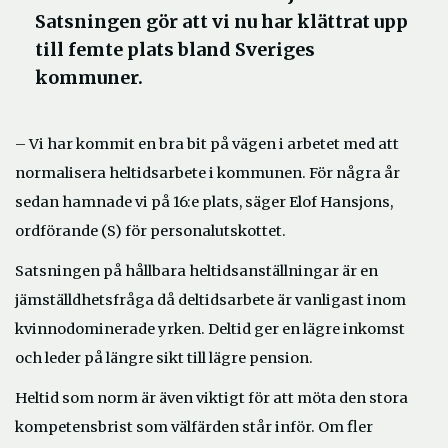
Satsningen gör att vi nu har klättrat upp
till femte plats bland Sveriges
kommuner.
– Vi har kommit en bra bit på vägen i arbetet med att
normalisera heltidsarbete i kommunen. För några år
sedan hamnade vi på 16:e plats, säger Elof Hansjons,
ordförande (S) för personalutskottet.
Satsningen på hållbara heltidsanställningar är en
jämställdhetsfråga då deltidsarbete är vanligast inom
kvinnodominerade yrken. Deltid ger en lägre inkomst
och leder på längre sikt till lägre pension.
Heltid som norm är även viktigt för att möta den stora
kompetensbrist som välfärden står inför. Om fler