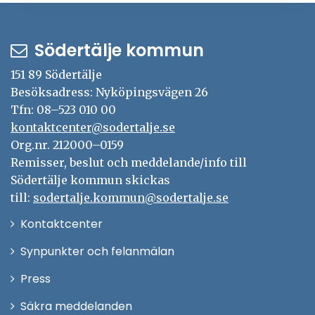
Södertälje kommun
151 89 Södertälje
Besöksadress: Nyköpingsvägen 26
Tfn: 08–523 010 00
kontaktcenter@sodertalje.se
Org.nr. 212000–0159
Remisser, beslut och meddelande/info till
Södertälje kommun skickas
till:
sodertalje.kommun@sodertalje.se
Öppna
Kontaktcenter
i
Synpunkter och felanmälan
nytt
Öppna
Press
fönster
i
Säkra meddelanden