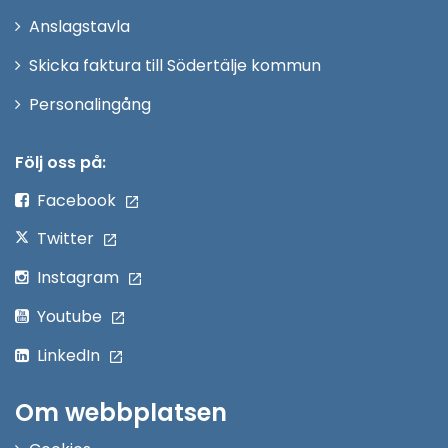
nytt
Anslagstavla
fönster
Skicka faktura till Södertälje kommun
Öppna
Personalingång
i
nytt
Följ oss på:
fönster
Facebook
Twitter
Instagram
Youtube
LinkedIn
Om webbplatsen