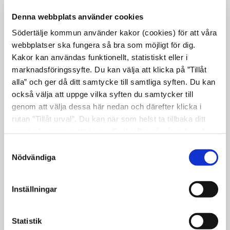
Personer som behöver vård eller
Denna webbplats använder cookies
behandling för symtom på covid-19.
Södertälje kommun använder kakor (cookies) för att våra
webbplatser ska fungera så bra som möjligt för dig.
Hälso- och sjukvårdspersonal.
Kakor kan användas funktionellt, statistiskt eller i
Omsorgspersonal på SÄBO eller
marknadsföringssyfte. Du kan välja att klicka på ”Tillåt
hemtjänst samt personal på LSS-
alla” och ger då ditt samtycke till samtliga syften. Du kan
också välja att uppge vilka syften du samtycker till
boenden.
genom att välja dessa här nedan och därefter klicka i
Personer som får symtom efter resa i
rutan ”Tillåt urval”. Du kan när som helst ta tillbaka ditt
land utanför Norden.
samtycke genom att öppna CookieBot på vår sida och
klicka på ”Ta tillbaka samtycke”. Genom att klicka på
Samtyckesval
Dessa personer rekommenderas inte att
"Visa detaljer" kan du läsa om hur kakorna används och
Nödvändiga
testa sig efter 1 november
hur vi och våra leverantörer inhämtar och behandlar
Barn, unga och vuxna som är
personuppgifter.
Inställningar
fullvaccinerade eller har haft
bekräftad covid-19 de senaste sex
Statistik
månaderna och som inte ingår i