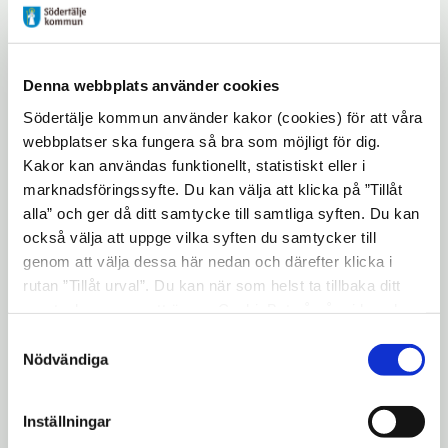
framtiden och berätta lite om oss och vår
syn och förhoppning på mer dialog, mer
samverkan och en ljusare framtid
Denna webbplats använder cookies
tillsammans med er.
Södertälje kommun använder kakor (cookies) för att våra
När:
Torsdag 22 april kl. 8:30- 10:00
webbplatser ska fungera så bra som möjligt för dig.
Plats:
Digitalt via Zoom, länk skickas ut
Kakor kan användas funktionellt, statistiskt eller i
marknadsföringssyfte. Du kan välja att klicka på ”Tillåt
dagen innan mötet.
alla” och ger då ditt samtycke till samtliga syften. Du kan
PROGRAM
också välja att uppge vilka syften du samtycker till
genom att välja dessa här nedan och därefter klicka i
Välkommen!
rutan ”Tillåt urval”. Du kan när som helst ta tillbaka ditt
Kerstin VD på Engsholms slott
samtycke genom att öppna CookieBot på vår sida och
berättar om deras omställning.
klicka på ”Ta tillbaka samtycke”. Genom att klicka på
Samtyckesval
"Visa detaljer" kan du läsa om hur kakorna används och
Nödvändiga
Rut från Almi berätta om ERUF - Ett
hur vi och våra leverantörer inhämtar och behandlar
projekt där besöksnäringsföretag får
personuppgifter.
Inställningar
anpassad affärsrådgivning.