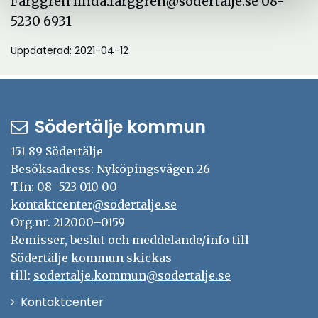
Färggren linda.farggren@sodertalje.se 08-
5230 6931
Uppdaterad: 2021-04-12
Södertälje kommun
151 89 Södertälje
Besöksadress: Nyköpingsvägen 26
Tfn: 08–523 010 00
kontaktcenter@sodertalje.se
Org.nr. 212000–0159
Remisser, beslut och meddelande/info till
Södertälje kommun skickas
till:
sodertalje.kommun@sodertalje.se
Öppna
Kontaktcenter