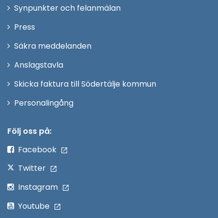
i
Synpunkter och felanmälan
nytt
Öppna
Press
fönster
i
Säkra meddelanden
nytt
Anslagstavla
fönster
Skicka faktura till Södertälje kommun
Öppna
Personalingång
i
nytt
Följ oss på:
fönster
Facebook
Twitter
Instagram
Youtube