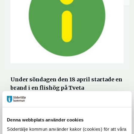
Under söndagen den 18 april startade en
brand i en flishög på Tveta
återvinningscentral. Branden är under
kontroll men återvinningscentralen
håller stängt tills vidare. Du som
Denna webbplats använder cookies
behöver lämna saker till återvinning
hänvisas till Returen i Södertälje.
Södertälje kommun använder kakor (cookies) för att våra