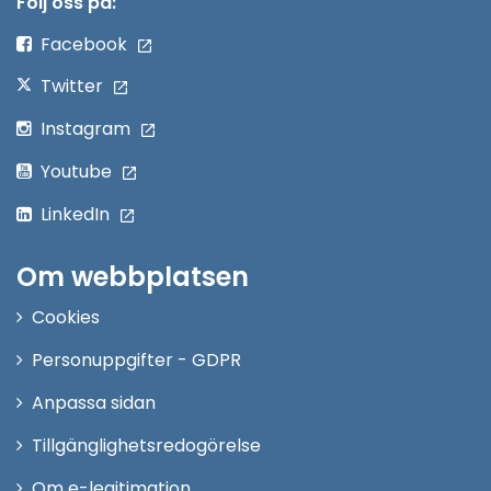
Följ oss på:
fönster
Facebook
Twitter
Instagram
Youtube
LinkedIn
Om webbplatsen
Cookies
Personuppgifter - GDPR
Anpassa sidan
Tillgänglighetsredogörelse
Om e-legitimation