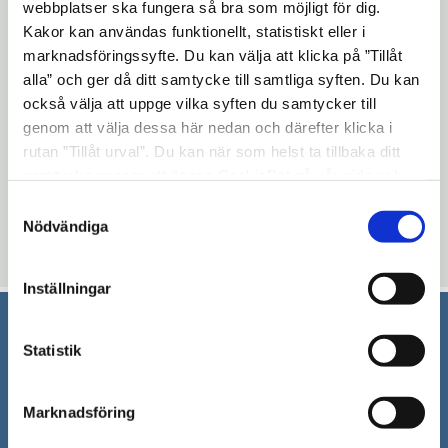
webbplatser ska fungera så bra som möjligt för dig.
Kakor kan användas funktionellt, statistiskt eller i
Telge återvinning informerar löpande om
marknadsföringssyfte. Du kan välja att klicka på ”Tillåt
branden.
alla” och ger då ditt samtycke till samtliga syften. Du kan
också välja att uppge vilka syften du samtycker till
Läs uppdaterad information på Aktuell
genom att välja dessa här nedan och därefter klicka i
Öppna
driftstatus, telge.se
rutan ”Tillåt urval”. Du kan när som helst ta tillbaka ditt
i
samtycke genom att öppna CookieBot på vår sida och
Se öppettider och övrig information om
nytt
klicka på ”Ta tillbaka samtycke”. Genom att klicka på
Samtyckesval
Öppna
Returen på telge.se
"Visa detaljer" kan du läsa om hur kakorna används och
fönster
Nödvändiga
i
hur vi och våra leverantörer inhämtar och behandlar
Uppdaterad: 2021-04-19
nytt
personuppgifter.
Inställningar
fönster
Statistik
Södertälje kommun
151 89 Södertälje
Marknadsföring
Besöksadress: Nyköpingsvägen 26
Tfn: 08–523 010 00