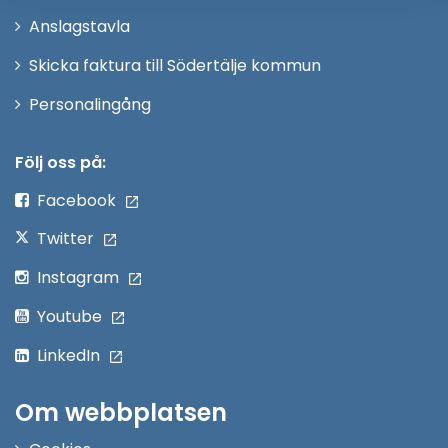
nytt
Anslagstavla
fönster
Skicka faktura till Södertälje kommun
Öppna
Personalingång
i
nytt
Följ oss på:
fönster
Facebook
Twitter
Instagram
Youtube
LinkedIn
Om webbplatsen