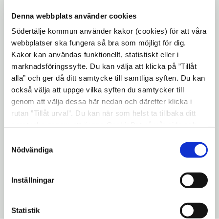
Då kan de guida dig som inte vet vad du vill
jobba med eller dig som är osäker på vilken
Denna webbplats använder cookies
typ av arbete som skulle passa dina styrkor
Södertälje kommun använder kakor (cookies) för att våra
och din personlighet. De kan även hjälpa
webbplatser ska fungera så bra som möjligt för dig.
Kakor kan användas funktionellt, statistiskt eller i
dig med information om vilka yrken och
marknadsföringssyfte. Du kan välja att klicka på ”Tillåt
utbildningar som finns eller ge dig
alla” och ger då ditt samtycke till samtliga syften. Du kan
feedback på ditt CV.
också välja att uppge vilka syften du samtycker till
genom att välja dessa här nedan och därefter klicka i
Du kan såklart också kontakta vår
rutan ”Tillåt urval”. Du kan när som helst ta tillbaka ditt
karriärvägledare via mejl och telefon som
samtycke genom att öppna CookieBot på vår sida och
vanligt.
klicka på ”Ta tillbaka samtycke”. Genom att klicka på
Samtyckesval
Läs mer om
karriärvägledning och digitalt
"Visa detaljer" kan du läsa om hur kakorna används och
Nödvändiga
hur vi och våra leverantörer inhämtar och behandlar
drop
in här
personuppgifter.
Varmt välkommen!
Inställningar
Uppdaterad: 2022-08-18
Statistik