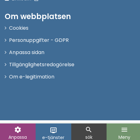
Om webbplatsen
Cookies
Personuppgifter - GDPR
Anpassa sidan
Tillgänglighetsredogörelse
Om e-legitimation
settings
search
menu
display_settings
Anpassa
sök
Meny
e-tjänster