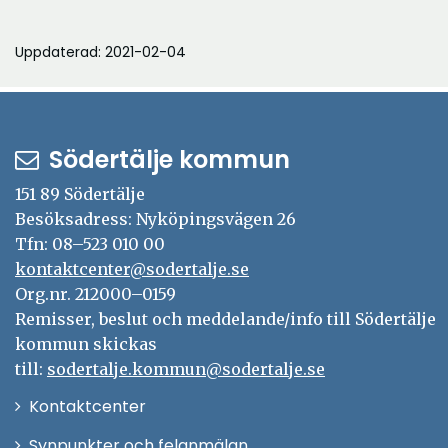
Uppdaterad: 2021-02-04
Södertälje kommun
151 89 Södertälje
Besöksadress: Nyköpingsvägen 26
Tfn: 08–523 010 00
kontaktcenter@sodertalje.se
Org.nr. 212000–0159
Remisser, beslut och meddelande/info till Södertälje
kommun skickas
till:
sodertalje.kommun@sodertalje.se
Öppna
Kontaktcenter
i
Synpunkter och felanmälan