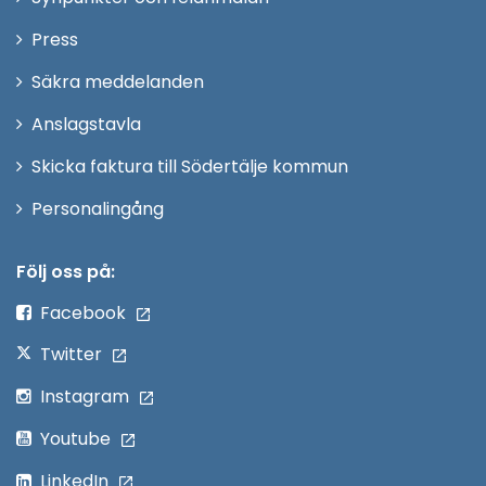
nytt
Öppna
Press
fönster
i
Säkra meddelanden
nytt
Anslagstavla
fönster
Skicka faktura till Södertälje kommun
Öppna
Personalingång
i
nytt
Följ oss på:
fönster
Facebook
Twitter
Instagram
Youtube
LinkedIn