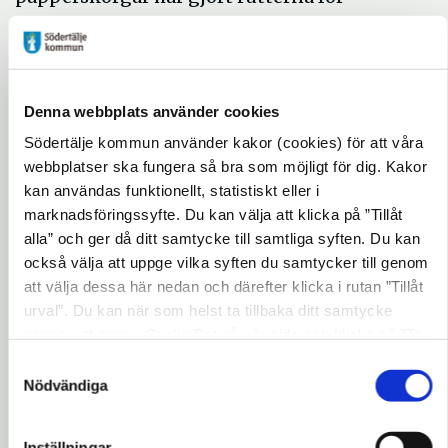
tömning mer effektiva. Redan efter första
månaden såg man resultat och behövde bara
stanna vid cirka en tredjedel av
papperskorgarna.
Denna webbplats använder cookies
Södertälje kommun använder kakor (cookies) för att våra
Tänkbara arbetsområden inom området
webbplatser ska fungera så bra som möjligt för dig. Kakor
data från sensorer kan bli att förhindra
kan användas funktionellt, statistiskt eller i
sopdumpning i både skog och mark,
marknadsföringssyfte. Du kan välja att klicka på ”Tillåt
bevakning av återvinningsstationer med IoT
alla” och ger då ditt samtycke till samtliga syften. Du kan
och AI-sensorer samt att villa-soptunnor
också välja att uppge vilka syften du samtycker till genom
töms endast vid behov.
att välja dessa här nedan och därefter klicka i rutan ”Tillåt
urval”. Du kan när som helst ta tillbaka ditt samtycke
genom att öppna CookieBot på vår sida och klicka på ”Ta
– Det är genom dessa datadrivna beslut som
tillbaka samtycke”. Genom att klicka på "Visa detaljer"
Samtyckesval
kommunkoncernen kan använda sina
kan du läsa om hur kakorna används och hur vi och våra
Nödvändiga
resurser mer effektivt. Det är viktigt inför
leverantörer inhämtar och behandlar personuppgifter.
framtiden då färre ska försörja fler äldre,
Inställningar