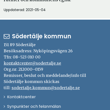
Uppdaterad: 2021-05-04
Södertälje kommun
151 89 Södertälje
Besöksadress: Nyköpingsvägen 26
Tfn: 08–523 010 00
kontaktcenter@sodertalje.se
Org.nr. 212000–0159
Remisser, beslut och meddelande/info till
Södertälje kommun skickas
till:
sodertalje.kommun@sodertalje.se
Öppna
Kontaktcenter
i
Synpunkter och felanmälan