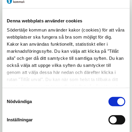
smitta på skolan den 19 mars.
Efter anmälan vidtog skolan
ytterligare åtgärder, bland annat att
Denna webbplats använder cookies
personalen skulle använda munskydd
Södertälje kommun använder kakor (cookies) för att våra
webbplatser ska fungera så bra som möjligt för dig.
inomhus den närmaste veckan, samt
Kakor kan användas funktionellt, statistiskt eller i
smittspåra berörd personalgrupp även
marknadsföringssyfte. Du kan välja att klicka på ”Tillåt
om de saknade symptom på covid-19.
alla” och ger då ditt samtycke till samtliga syften. Du kan
också välja att uppge vilka syften du samtycker till
Den 6 april fick skolans ledning veta
genom att välja dessa här nedan och därefter klicka i
att läraren varit sjuk sedan 1 april.
rutan ”Tillåt urval”. Du kan när som helst ta tillbaka ditt
Den 20 april avled läraren.
samtycke genom att öppna CookieBot på vår sida och
klicka på ”Ta tillbaka samtycke”. Genom att klicka på
Den 20 april kontaktade Södertälje
Samtyckesval
"Visa detaljer" kan du läsa om hur kakorna används och
Nödvändiga
kommun AV för att säkerställa att
hur vi och våra leverantörer inhämtar och behandlar
kommunen hanterar ärendet med
personuppgifter.
Inställningar
dödsfallet på ett korrekt sätt.