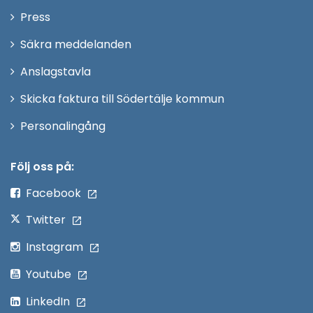
nytt
Öppna
Press
fönster
i
Säkra meddelanden
nytt
Anslagstavla
fönster
Skicka faktura till Södertälje kommun
Öppna
Personalingång
i
nytt
Följ oss på:
fönster
Facebook
Twitter
Instagram
Youtube
LinkedIn