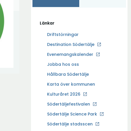
Länkar
Driftstörningar
Ö
Destination Södertälje
p
Evenemangskalender
p
Ö
Jobba hos oss
n
p
a
Hållbara Södertälje
p
i
Karta över kommunen
n
n
a
Kulturåret 2026
y
i
t
Södertäljefestivalen
n
t
Ö
Södertälje Science Park
y
f
p
t
Södertälje stadsscen
ö
p
t