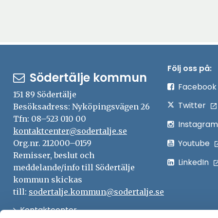
Följ oss på:
Södertälje kommun
Facebook
151 89 Södertälje
Twitter
Besöksadress: Nyköpingsvägen 26
Tfn: 08–523 010 00
Instagram
kontaktcenter@sodertalje.se
Youtube
Org.nr. 212000–0159
Remisser, beslut och
LinkedIn
meddelande/info till Södertälje
kommun skickas
till:
sodertalje.kommun@sodertalje.se
Öppna
Kontaktcenter