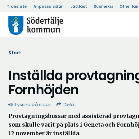
Translate
Anpassa sidan
Lättläst
Suomeksi
Other la
Start
Inställda provtagnin
Fornhöjden
Lyssna på sidan
Dela
Provtagningsbussar med assisterad provtagn
som skulle varit på plats i Geneta och Fornhö
12 november är inställda.