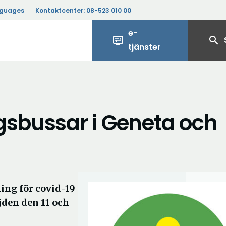
nguages
Kontaktcenter:
08-523 010 00
e-
display_settings
search
tjänster
gsbussar i Geneta och
ing för covid-19
jden den 11 och