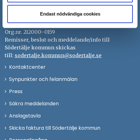
151 89 Södertälje
Besöksadress: Nyköpingsvägen 26
Endast nödvändiga cookies
Tfn: 08–523 010 00
kontaktcenter@sodertalje.se
Org.nr. 212000–0159
Remisser, beslut och meddelande/info till
Södertälje kommun skickas
till:
sodertalje.kommun@sodertalje.se
Öppna
Kontaktcenter
i
Synpunkter och felanmälan
nytt
Öppna
Press
fönster
i
Säkra meddelanden
nytt
Anslagstavla
fönster
Skicka faktura till Södertälje kommun
Öppna