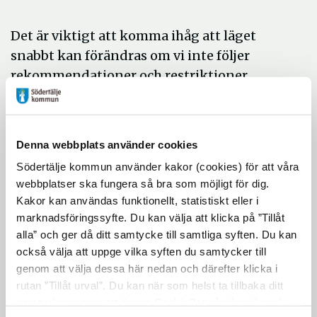
Det är viktigt att komma ihåg att läget
snabbt kan förändras om vi inte följer
rekommendationer och restriktioner.
Fortsatt gäller:
Håll avstånd till andra sällskap.
Denna webbplats använder cookies
Umgås med få människor.
Södertälje kommun använder kakor (cookies) för att våra
Stanna hemma om du har symptom.
webbplatser ska fungera så bra som möjligt för dig.
Undvik att använda kollektivtrafiken
Kakor kan användas funktionellt, statistiskt eller i
marknadsföringssyfte. Du kan välja att klicka på ”Tillåt
om det går. Om du måste resa med
alla” och ger då ditt samtycke till samtliga syften. Du kan
kollektivtrafik, använd munskydd.
också välja att uppge vilka syften du samtycker till
genom att välja dessa här nedan och därefter klicka i
Anpassade restriktioner införs 1 juni
rutan ”Tillåt urval”. Du kan när som helst ta tillbaka ditt
samtycke genom att öppna CookieBot på vår sida och
Om krisledningsstaben