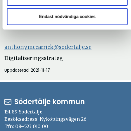
För mer information kontakta:
Anneli.Lehtinen@sodertalje.se
Endast nödvändiga cookies
Redovisningschef
anthony.mccarrick@sodertalje.se
Digitaliseringsstrateg
Uppdaterad: 2021-11-17
Södertälje kommun
151 89 Södertälje
Besöksadress: Nyköpingsvägen 26
Tfn: 08–523 010 00