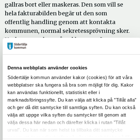
gallras bort eller maskeras. Den som vill se
hela fakturabilden begär ut den som
offentlig handling genom att kontakta
kommunen, normal sekretessprövning sker.
Under november månad lanseras även en e-
tjänst som ska förenkla denna begäran.
Effekten av publiceringen blir bland annat
Denna webbplats använder cookies
att kvaliteten på inkomna förfrågningar blir
högre och kostnader/arbetstid för utlämning
Södertälje kommun använder kakor (cookies) för att våra
webbplatser ska fungera så bra som möjligt för dig. Kakor
av uppgifter blir lägre. Utöver det ökar
kan användas funktionellt, statistiskt eller i
tillgängligheten och transparensen
marknadsföringssyfte. Du kan välja att klicka på ”Tillåt alla”
gentemot våra medborgare.
och ger då ditt samtycke till samtliga syften. Du kan också
Stora delar av publiceringen sker
välja att uppge vilka syften du samtycker till genom att
automatiserat genom att
välja dessa här nedan och därefter klicka i rutan ”Tillåt
kommunensintegrationstjänst hämtar
urval”. Du kan när som helst ta tillbaka ditt samtycke
genom att öppna CookieBot på vår sida och klicka på ”Ta
rådata som lämnats av ekonomisystemet,