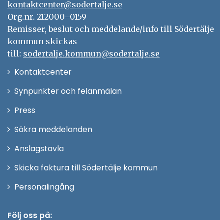
kontaktcenter@sodertalje.se
Org.nr. 212000–0159
Remisser, beslut och meddelande/info till Södertälje
kommun skickas
till:
sodertalje.kommun@sodertalje.se
Öppna
Kontaktcenter
i
Synpunkter och felanmälan
nytt
Öppna
Press
fönster
i
Säkra meddelanden
nytt
Anslagstavla
fönster
Skicka faktura till Södertälje kommun
Öppna
Personalingång
i
nytt
Följ oss på: