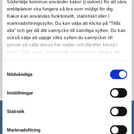
Södertälje kommun använder kakor (cookies) för att våra
mot covid-19 för dig som är född 1976
webbplatser ska fungera så bra som möjligt för dig.
och tidigare.
Kakor kan användas funktionellt, statistiskt eller i
marknadsföringssyfte. Du kan välja att klicka på ”Tillåt
alla” och ger då ditt samtycke till samtliga syften. Du kan
Du bokar tid via appen Alltid öppet. Du kan
också välja att uppge vilka syften du samtycker till
även boka via telefon på tio olika språk om
genom att välja dessa här nedan och därefter klicka i
du inte har möjlighet att boka via digitala
rutan ”Tillåt urval”. Du kan när som helst ta tillbaka ditt
lösningar eller inte har Bank-id eller Freja
samtycke genom att öppna CookieBot på vår sida och
e-id plus.
klicka på ”Ta tillbaka samtycke”. Genom att klicka på
Samtyckesval
"Visa detaljer" kan du läsa om hur kakorna används och
Nödvändiga
Mer om hur du bokar tid på 1177.se
hur vi och våra leverantörer inhämtar och behandlar
personuppgifter.
Uppdaterad: 2021-05-21
Inställningar
Statistik
Södertälje kommun
Marknadsföring
151 89 Södertälje