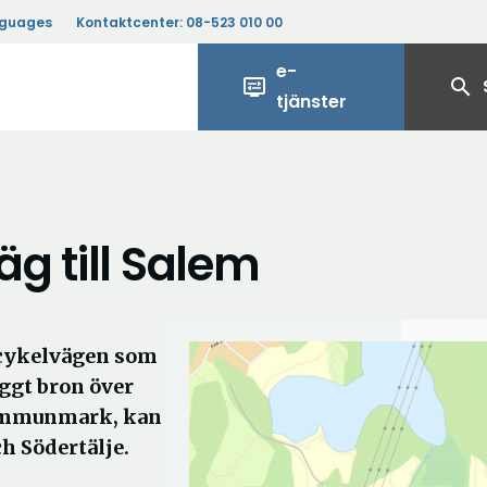
nguages
Kontaktcenter:
08-523 010 00
e-
display_settings
search
tjänster
g till Salem
h cykelvägen som
ggt bron över
kommunmark, kan
h Södertälje.