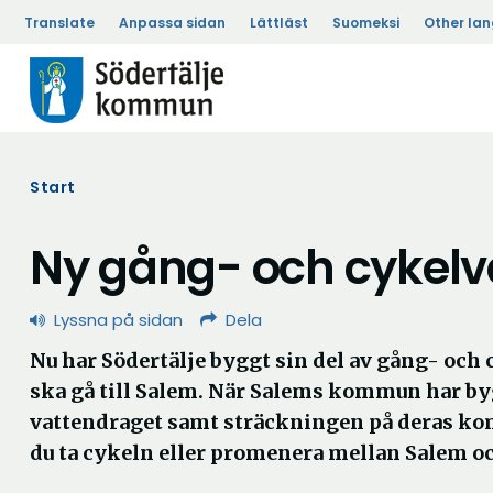
Translate
Anpassa sidan
Lättläst
Suomeksi
Other la
Start
Ny gång- och cykelvä
Lyssna på sidan
Dela
Nu har Södertälje byggt sin del av gång- oc
ska gå till Salem. När Salems kommun har by
vattendraget samt sträckningen på deras 
du ta cykeln eller promenera mellan Salem oc