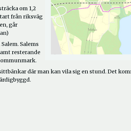
träcka om 1,2
art från riksväg
en, går
tan)
l Salem. Salems
samt resterande
s kommunmark.
ittbänkar där man kan vila sig en stund. Det ko
färdigbyggd.