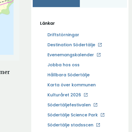
Länkar
Driftstörningar
Ö
Destination Södertälje
p
Evenemangskalender
p
Ö
Jobba hos oss
n
mmer
p
a
Hållbara Södertälje
p
i
Karta över kommunen
n
n
a
Kulturåret 2026
y
i
t
Södertäljefestivalen
n
t
Ö
Södertälje Science Park
y
f
p
t
Södertälje stadsscen
ö
p
t