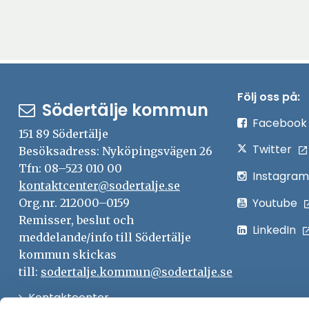
Följ oss på:
Södertälje kommun
Facebook
151 89 Södertälje
Twitter
Besöksadress: Nyköpingsvägen 26
Tfn: 08–523 010 00
Instagram
kontaktcenter@sodertalje.se
Youtube
Org.nr. 212000–0159
Remisser, beslut och
LinkedIn
meddelande/info till Södertälje
kommun skickas
till:
sodertalje.kommun@sodertalje.se
Öppna
Kontaktcenter