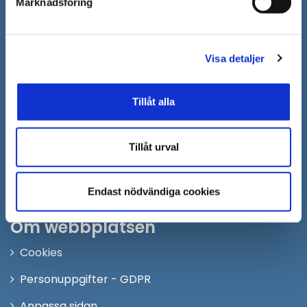
Marknadsföring
Öppna
Personalingång
i
nytt
Följ oss på:
Visa detaljer
fönster
Facebook
Tillåt alla
Twitter
Instagram
Tillåt urval
Youtube
LinkedIn
Endast nödvändiga cookies
Om webbplatsen
Cookies
Personuppgifter - GDPR
Anpassa sidan