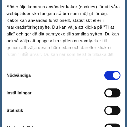
Södertälje kommun använder kakor (cookies) för att våra
151 89 Södertälje
webbplatser ska fungera så bra som möjligt för dig.
Besöksadress: Nyköpingsvägen 26
Kakor kan användas funktionellt, statistiskt eller i
Tfn: 08–523 010 00
marknadsföringssyfte. Du kan välja att klicka på ”Tillåt
kontaktcenter@sodertalje.se
alla” och ger då ditt samtycke till samtliga syften. Du kan
Org.nr. 212000–0159
också välja att uppge vilka syften du samtycker till
Remisser, beslut och meddelande/info till
genom att välja dessa här nedan och därefter klicka i
Södertälje kommun skickas
rutan ”Tillåt urval”. Du kan när som helst ta tillbaka ditt
till:
sodertalje.kommun@sodertalje.se
samtycke genom att öppna CookieBot på vår sida och
Öppna
Kontaktcenter
klicka på ”Ta tillbaka samtycke”. Genom att klicka på
Samtyckesval
i
"Visa detaljer" kan du läsa om hur kakorna används och
Nödvändiga
Synpunkter och felanmälan
hur vi och våra leverantörer inhämtar och behandlar
nytt
Öppna
personuppgifter.
Press
fönster
Inställningar
i
Säkra meddelanden
nytt
Statistik
Anslagstavla
fönster
Skicka faktura till Södertälje kommun