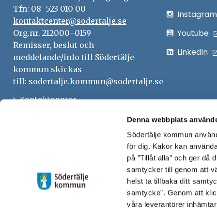
Tfn: 08–523 010 00
Instagram
kontaktcenter@sodertalje.se
Youtube
Org.nr. 212000–0159
Remisser, beslut och
LinkedIn
meddelande/info till Södertälje
kommun skickas
till:
sodertalje.kommun@sodertalje.se
Öppna
Kontaktcenter
i
Synpunkter och felanmälan
Denna webbplats använde
nytt
Södertälje kommun använde
Öppna
Press
fönster
för dig. Kakor kan användas
i
Säkra meddelanden
på ”Tillåt alla” och ger då
nytt
samtycker till genom att vä
Anslagstavla
fönster
helst ta tillbaka ditt samt
Skicka faktura till Södertälje
samtycke”. Genom att klic
våra leverantörer inhämtar
kommun