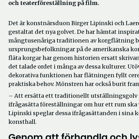
och teaterföreställning på film.
Det är konstnärsduon Birger Lipinski och Lae
gestaltat det nya golvet. De har hämtat inspira
mångtusenåriga traditionen av korgflätning 
ursprungsbefolkningar på de amerikanska kon
fläta korgar har genom historien ersatt skriva
det talade ordet i många av dessa kulturer. Ut
dekorativa funktionen har flätningen fyllt ce
praktiska behov. Mönstren har också burit fra
– Att ersätta ett traditionellt utställningsgolv
ifrågasätta föreställningar om hur ett rum ska
Lipinski speglar dessa ifrågasättanden i sina k
konsthall.
Genom att förhandla och ly