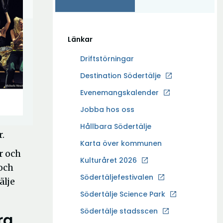
Länkar
Driftstörningar
Ö
Destination Södertälje
p
Evenemangskalender
p
Ö
Jobba hos oss
n
p
a
Hållbara Södertälje
.
p
i
Karta över kommunen
n
n
r och
a
Kulturåret 2026
y
och
i
t
Södertäljefestivalen
älje
n
t
Ö
Södertälje Science Park
y
f
p
t
Södertälje stadsscen
ö
ra
p
t