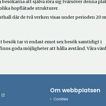
 besökarna att själva röra sig tvärsöver denna plat
lika hopflätade strukturer.
thall där de två verken visas under perioden 20 
tt besök tar vi endast emot sex besök samtidigt i
 finns goda möjligheter att hålla avstånd. Våra vär
Om webbplatsen
Cookies