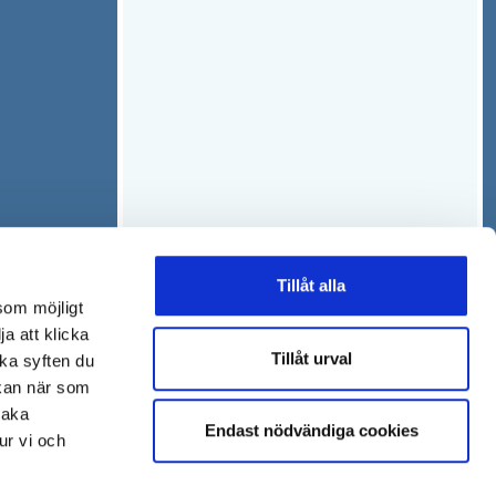
Tillåt alla
som möjligt
ja att klicka
Tillåt urval
lka syften du
 kan när som
baka
Endast nödvändiga cookies
ur vi och