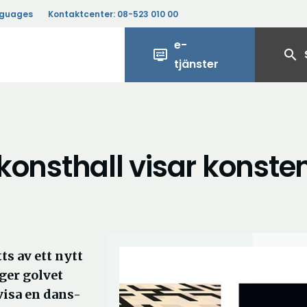
nguages
Kontaktcenter:
08-523 010 00
e-
display_settings
search
tjänster
e konsthall visar konste
ts av ett nytt
iger golvet
visa en dans-