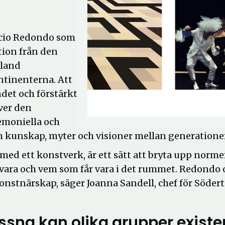
rcio Redondo som
tion från den
bland
tinenterna. Att
ndet och förstärkt
över den
remoniella och
m kunskap, myter och visioner mellan generationer
 med ett konstverk, är ett sätt att bryta upp norme
 vara och vem som får vara i det rummet. Redondo 
onstnärskap, säger Joanna Sandell, chef för Södert
ssna kan olika grupper existe