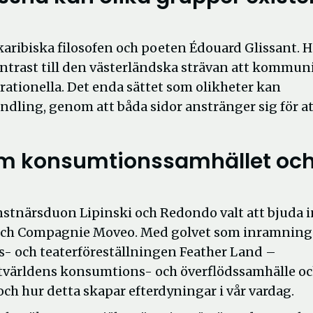
karibiska filosofen och poeten Édouard Glissant. 
ontrast till den västerländska strävan att kommun
rationella. Det enda sättet som olikheter kan
andling, genom att båda sidor anstränger sig för a
 om konsumtionssamhället oc
nstnärsduon Lipinski och Redondo valt att bjuda i
och Compagnie Moveo. Med golvet som inramning
ns- och teaterföreställningen Feather Land –
tvärldens konsumtions- och överflödssamhälle o
 och hur detta skapar efterdyningar i vår vardag.