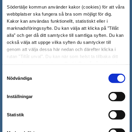
Södertälje kommun använder kakor (cookies) för att våra
151 89 Södertälje
webbplatser ska fungera så bra som möjligt för dig.
Besöksadress: Nyköpingsvägen 26
Kakor kan användas funktionellt, statistiskt eller i
Tfn: 08–523 010 00
marknadsföringssyfte. Du kan välja att klicka på ”Tillåt
kontaktcenter@sodertalje.se
alla” och ger då ditt samtycke till samtliga syften. Du kan
Org.nr. 212000–0159
också välja att uppge vilka syften du samtycker till
Remisser, beslut och meddelande/info till
genom att välja dessa här nedan och därefter klicka i
Södertälje kommun skickas
rutan ”Tillåt urval”. Du kan när som helst ta tillbaka ditt
till:
sodertalje.kommun@sodertalje.se
samtycke genom att öppna CookieBot på vår sida och
Öppna
Kontaktcenter
klicka på ”Ta tillbaka samtycke”. Genom att klicka på
Samtyckesval
i
"Visa detaljer" kan du läsa om hur kakorna används och
Nödvändiga
Synpunkter och felanmälan
hur vi och våra leverantörer inhämtar och behandlar
nytt
Öppna
personuppgifter.
Press
fönster
Inställningar
i
Säkra meddelanden
nytt
Statistik
Anslagstavla
fönster
Skicka faktura till Södertälje kommun