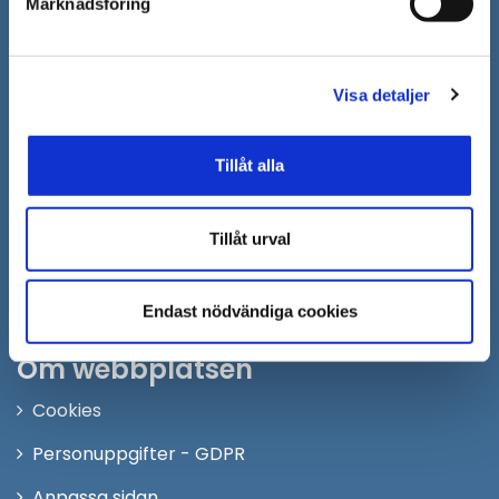
Marknadsföring
Öppna
Personalingång
i
nytt
Följ oss på:
Visa detaljer
fönster
Facebook
Tillåt alla
Twitter
Instagram
Tillåt urval
Youtube
LinkedIn
Endast nödvändiga cookies
Om webbplatsen
Cookies
Personuppgifter - GDPR
Anpassa sidan