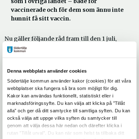
som i övriga landet – både för
vaccinerade och för dem som ännu inte
hunnit få sitt vaccin.
Nu gäller följande råd fram till den 1 juli,
både för den som fått vaccin och den som
ännu inte fått erbjudande om vaccination:
Om du eller någon i hushållet har
Denna webbplats använder cookies
symtom rekommenderas att, om
Södertälje kommun använder kakor (cookies) för att våra
möjligt, alla stannar hemma. Ta prov
webbplatser ska fungera så bra som möjligt för dig.
Kakor kan användas funktionellt, statistiskt eller i
om symtomen vara mer än 24 timmar.
marknadsföringssyfte. Du kan välja att klicka på ”Tillåt
Undvik trängsel och håll avstånd – 2
alla” och ger då ditt samtycke till samtliga syften. Du kan
meter gäller både utomhus och
också välja att uppge vilka syften du samtycker till
genom att välja dessa här nedan och därefter klicka i
inomhus.
rutan ”Tillåt urval”. Du kan när som helst ta tillbaka ditt
Minimera kontakter med andra