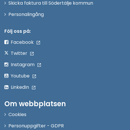
Skicka faktura till Södertälje kommun
Öppna
Personalingång
i
nytt
Följ oss på:
fönster
Facebook
Twitter
Instagram
Youtube
LinkedIn
Om webbplatsen
Cookies
Personuppgifter - GDPR