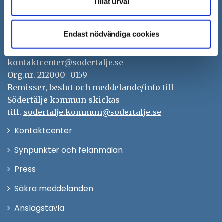
Tillåt urval
Södertälje kommun
151 89 Södertälje
Endast nödvändiga cookies
Besöksadress: Nyköpingsvägen 26
Tfn: 08–523 010 00
kontaktcenter@sodertalje.se
Org.nr. 212000–0159
Remisser, beslut och meddelande/info till
Södertälje kommun skickas
till:
sodertalje.kommun@sodertalje.se
Öppna
Kontaktcenter
i
Synpunkter och felanmälan
nytt
Öppna
Press
fönster
i
Säkra meddelanden
nytt
Anslagstavla
fönster