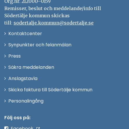
Org.nr. 212000–0159
Remisser, beslut och meddelande/info till
Södertälje kommun skickas
till:
sodertalje.kommun@sodertalje.se
Öppna
Kontaktcenter
i
Synpunkter och felanmälan
nytt
Öppna
Press
fönster
i
Säkra meddelanden
nytt
Anslagstavla
fönster
Skicka faktura till Södertälje kommun
Öppna
Personalingång
i
nytt
Följ oss på:
fönster
Facebook