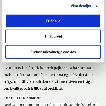
förebyggande arbete mot våldsbrott.
Visa detaljer
Trifa Abdulla
berättar om hederskultur och uppbrott.
Med avstamp i sina erfarenheter vill hon skänka hopp
Tillåt alla
till de som idag lever i ett sammanhang där
hederskultur råder.
Tillåt urval
Läs mer om
föredrag och andra evenemang den 8
mars på sodertalje.se
Endast nödvändiga cookies
För Södertälje kommun handlar jämställdhet
om att
kvinnor och män, flickor och pojkar ska ha samma
makt att forma samhället och sina egna liv
; det är en
fråga om rättvisa och demokrati
men även
en fråga
om kvalitet och hållbar utveckling
.
För mer information:
Boel Godner, kommunstyrelsens ordförande (S), tel 08-