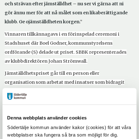
och strävan efter jämställdhet – nu ser vi gärna att ni
gör ännu mer för att nå målet som en likaberättigande
klubb. Ge ojämställdheten korgen.
”
Vinnaren tillkännagavs i en förinspelad ceremoni i
Stadshuset där Boel Godner, kommunstyrelsens
ordförande (S) delade ut priset. SBBK representerades
av klubbdirektören Johan Strömwall.
Jämställdhetspriset går till en person eller
organisation som arbetat med insatser som bidragit
till ett mer jämställt Södertälje. Priset delas ut av
Södertälje kommun, Telge AB, Länstidningen och
polisen i Södertälje. Förra året fick Södertälje BK
Denna webbplats använder cookies
jämställdhetspriset.
Södertälje kommun använder kakor (cookies) för att våra
Årets jury består av
Boel Godner, kommunstyrelsens
webbplatser ska fungera så bra som möjligt för dig.