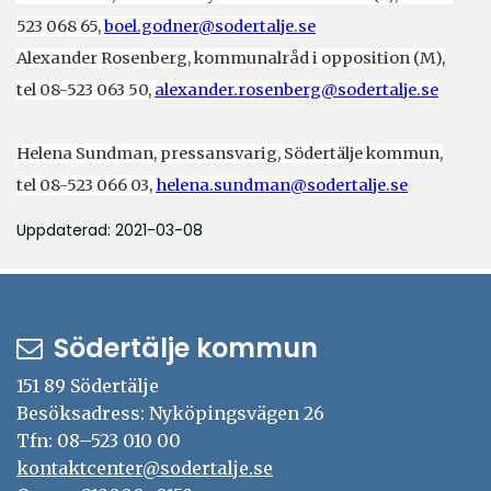
523 068 65,
boel.godner@sodertalje.se
Alexander Rosenberg, kommunalråd i opposition (M),
tel 08-523 063 50,
alexander.rosenberg@sodertalje.se
Helena Sundman, pressansvarig, Södertälje kommun,
tel 08-523 066 03,
helena.sundman@sodertalje.se
Uppdaterad: 2021-03-08
Södertälje kommun
151 89 Södertälje
Besöksadress: Nyköpingsvägen 26
Tfn: 08–523 010 00
kontaktcenter@sodertalje.se