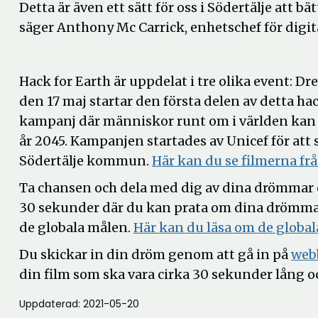
Detta är även ett sätt för oss i Södertälje att bä
säger Anthony Mc Carrick, enhetschef för digi
Hack for Earth är uppdelat i tre olika event: Dr
den 17 maj startar den första delen av detta ha
kampanj där människor runt om i världen kan de
år 2045. Kampanjen startades av Unicef för at
Södertälje kommun.
Här kan du se filmerna f
Ta chansen och dela med dig av dina drömmar o
30 sekunder där du kan prata om dina drömma
de globala målen.
Här kan du läsa om de globa
Du skickar in din dröm genom att gå in på
web
din film som ska vara cirka 30 sekunder lång o
Uppdaterad: 2021-05-20