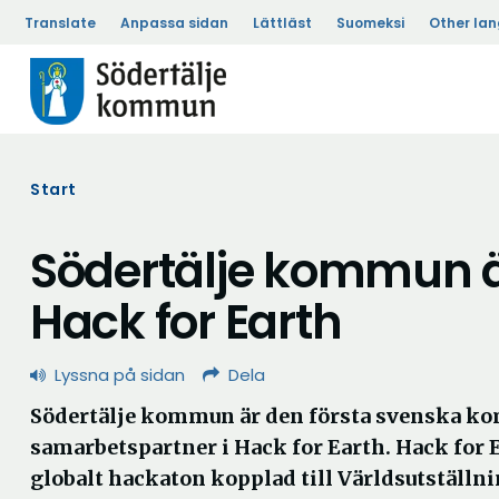
Translate
Anpassa sidan
Lättläst
Suomeksi
Other la
Start
Södertälje kommun ä
Hack for Earth
Lyssna på sidan
Dela
Södertälje kommun är den första svenska ko
samarbetspartner i Hack for Earth. Hack for E
globalt hackaton kopplad till Världsutställn