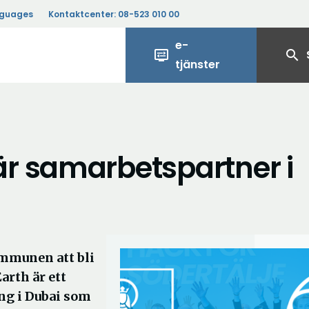
nguages
Kontaktcenter:
08-523 010 00
e-
display_settings
search
tjänster
r samarbetspartner i
mmunen att bli
arth är ett
ing i Dubai som