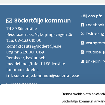
Följ oss på:
Södertälje kommun
Facebook
151 89 Södertälje
Twitter
Besöksadress: Nyköpingsvägen 26
Tfn: 08–523 010 00
Instagram
kontaktcenter@sodertalje.se
Youtube
Org.nr. 212000–0159
Remisser, beslut och
LinkedIn
meddelande/info till Södertälje
kommun skickas
till:
sodertalje.kommun@sodertalje.se
Öppna
Kontaktcenter
i
Synpunkter och felanmälan
Denna webbplats använde
nytt
Södertälje kommun använde
Öppna
Press
fönster