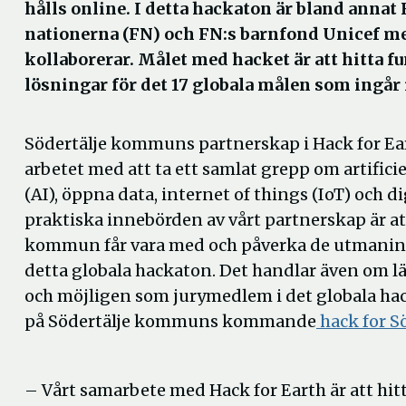
hålls online. I detta hackaton är bland annat
nationerna (FN) och FN:s barnfond Unicef m
kollaborerar. Målet med hacket är att hitta 
lösningar för det 17 globala målen som ingår 
Södertälje kommuns partnerskap i Hack for Ear
arbetet med att ta ett samlat grepp om artificie
(AI), öppna data, internet of things (IoT) och d
praktiska innebörden av vårt partnerskap är at
kommun får vara med och påverka de utmaninga
detta globala hackaton. Det handlar även om l
och möjligen som jurymedlem i det globala ha
på Södertälje kommuns kommande
hack for S
– Vårt samarbete med Hack for Earth är att hit