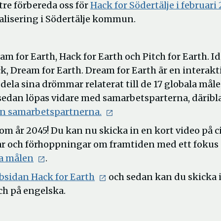
ttre förbereda oss för
Hack for Södertälje i februari
talisering i Södertälje kommun.
eam for Earth, Hack for Earth och Pitch for Earth. I
ck, Dream for Earth. Dream for Earth är en interakt
la sina drömmar relaterat till de 17 globala måle
t sedan löpas vidare med samarbetsparterna, därib
rån samarbetspartnerna.
m år 2045! Du kan nu skicka in en kort video på c
r och förhoppningar om framtiden med ett fokus
la målen
.
bsidan Hack for Earth
och sedan kan du skicka 
ch på engelska.