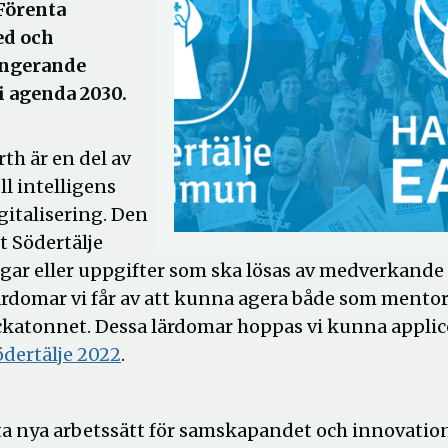
 Förenta
ed och
fungerande
i agenda 2030.
th är en del av
ll intelligens
igitalisering. Den
t Södertälje
r eller uppgifter som ska lösas av medverkande 
ärdomar vi får av att kunna agera både som mento
ckatonnet. Dessa lärdomar hoppas vi kunna applic
ödertälje 2022
.
ta nya arbetssätt för samskapandet och innovation