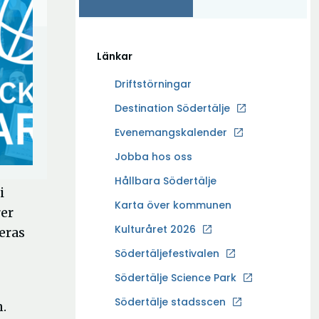
Länkar
Driftstörningar
Ö
Destination Södertälje
p
Evenemangskalender
p
Ö
Jobba hos oss
n
p
a
Hållbara Södertälje
i
p
i
Karta över kommunen
n
rer
n
a
Kulturåret 2026
eras
y
i
t
Södertäljefestivalen
n
t
Ö
Södertälje Science Park
y
f
p
t
Södertälje stadsscen
ö
.
p
t