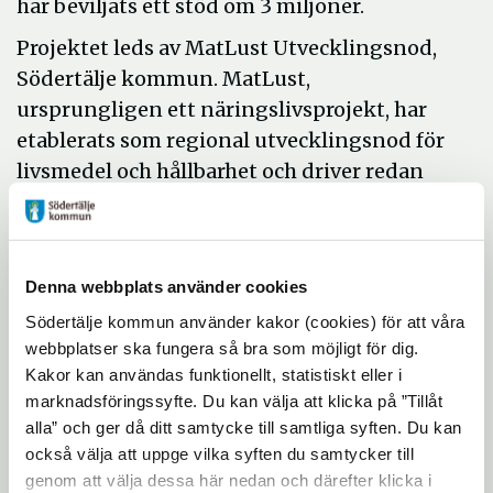
har beviljats ett stöd om 3 miljoner.
Projektet leds av MatLust Utvecklingsnod,
Södertälje kommun. MatLust,
ursprungligen ett näringslivsprojekt, har
etablerats som regional utvecklingsnod för
livsmedel och hållbarhet och driver redan
flera utvecklingsprojekt.
Utveckla hållbar vardagsmat
Att äta mer fullkorn har många
Denna webbplats använder cookies
hälsomässiga fördelar. Genom att reducera
Södertälje kommun använder kakor (cookies) för att våra
ämnen som hindrar kroppen från att kunna
webbplatser ska fungera så bra som möjligt för dig.
tillgodogöra sig de naturligt
Kakor kan användas funktionellt, statistiskt eller i
förekommande mineralerna blir effekten
marknadsföringssyfte. Du kan välja att klicka på ”Tillåt
ännu bättre.
alla” och ger då ditt samtycke till samtliga syften. Du kan
också välja att uppge vilka syften du samtycker till
- Mineralbrist, i synnerhet järn och zink, är
genom att välja dessa här nedan och därefter klicka i