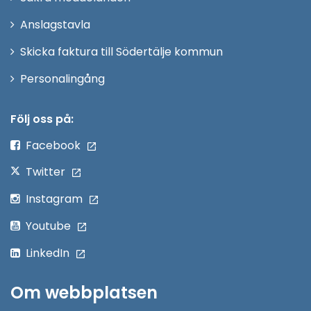
nytt
Anslagstavla
fönster
Skicka faktura till Södertälje kommun
Öppna
Personalingång
i
nytt
Följ oss på:
fönster
Facebook
Twitter
Instagram
Youtube
LinkedIn
Om webbplatsen