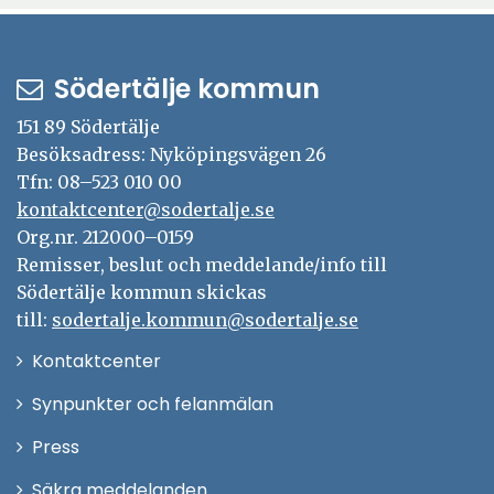
fönster
Södertälje kommun
151 89 Södertälje
Besöksadress: Nyköpingsvägen 26
Tfn: 08–523 010 00
kontaktcenter@sodertalje.se
Org.nr. 212000–0159
Remisser, beslut och meddelande/info till
Södertälje kommun skickas
till:
sodertalje.kommun@sodertalje.se
Öppna
Kontaktcenter
i
Synpunkter och felanmälan
nytt
Öppna
Press
fönster
i
Säkra meddelanden