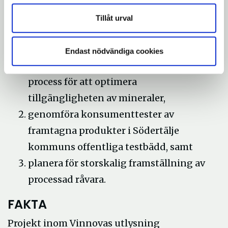
Projektets mål är att höja värdet av
svenskodlade spannmål som hälsosam, god
Tillåt urval
och hållbar vardagsmat, genom att:
utveckla ekologiska
Endast nödvändiga cookies
fullkornsprodukter som genomgått en
process för att optimera
tillgängligheten av mineraler,
genomföra konsumenttester av
framtagna produkter i Södertälje
kommuns offentliga testbädd, samt
planera för storskalig framställning av
processad råvara.
FAKTA
Projekt inom Vinnovas utlysning