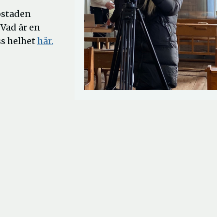
bostaden
"Vad är en
ss helhet
här.