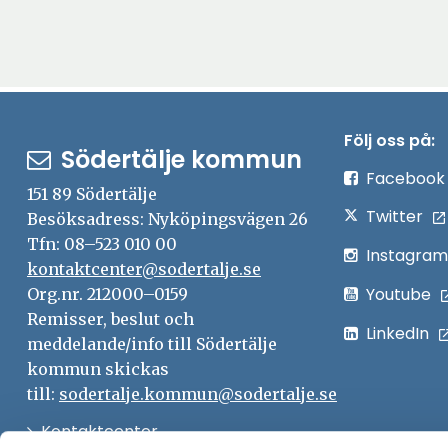
Följ oss på:
Södertälje kommun
Facebook
151 89 Södertälje
Twitter
Besöksadress: Nyköpingsvägen 26
Tfn: 08–523 010 00
Instagram
kontaktcenter@sodertalje.se
Youtube
Org.nr. 212000–0159
Remisser, beslut och
LinkedIn
meddelande/info till Södertälje
kommun skickas
till:
sodertalje.kommun@sodertalje.se
Öppna
Kontaktcenter