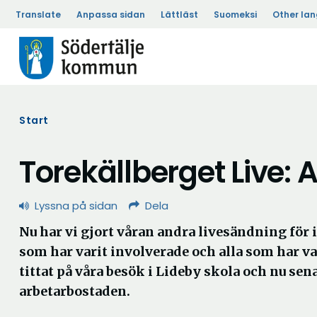
Translate
Anpassa sidan
Lättläst
Suomeksi
Other la
Start
Torekällberget Live:
Lyssna på sidan
Dela
Nu har vi gjort våran andra livesändning för i 
som har varit involverade och alla som har v
tittat på våra besök i Lideby skola och nu sen
arbetarbostaden.