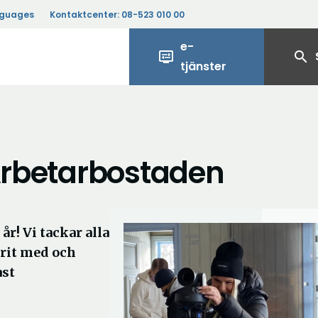
nguages
Kontaktcenter:
08-523 010 00
e-
display_settings
search
tjänster
 Arbetarbostaden
år! Vi tackar alla
arit med och
ast