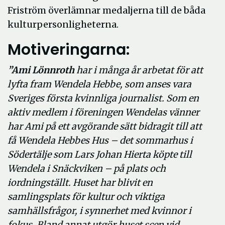
Friström överlämnar medaljerna till de båda
kulturpersonligheterna.
Motiveringarna:
”Ami Lönnroth
har i många år arbetat för att
lyfta fram Wendela Hebbe, som anses vara
Sveriges första kvinnliga journalist. Som en
aktiv medlem i föreningen Wendelas vänner
har Ami på ett avgörande sätt bidragit till att
få Wendela Hebbes Hus – det sommarhus i
Södertälje som Lars Johan Hierta köpte till
Wendela i Snäckviken – på plats och
iordningställt. Huset har blivit en
samlingsplats för kultur och viktiga
samhällsfrågor, i synnerhet med kvinnor i
fokus. Bland annat utgör huset scen vid