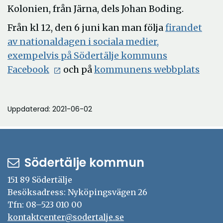
Kolonien, från Järna, dels Johan Boding.
Från kl 12, den 6 juni kan man följa
firandet
av nationaldagen i sociala medier,
exempelvis på Södertälje kommuns
Öppna
Öpp
Facebook
och på
kommunens webbplats
i
i
nytt
nytt
Uppdaterad: 2021-06-02
fönster
fönst
Södertälje kommun
151 89 Södertälje
Besöksadress: Nyköpingsvägen 26
Tfn: 08–523 010 00
kontaktcenter@sodertalje.se