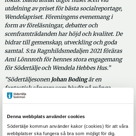
utdelning av priset för bästa socialreportage,
Wendelapriset. Föreningens evenemang i
form av föreläsningar, debatter och
scenframträdanden har höjd och kvalitet. De
bidrar till gemenskap, utveckling och goda
samtal. S:ta Ragnhildsmedaljen 2021 föräras
Ami Lönnroth för hennes stora engagemang
för Södertälje och Wendela Hebbes Hus.”
”Södertäljesonen
Johan Boding
är en
fantastisk sångare som bjudit på många
uppskattade scenframträdanden i sin
hemstad. Många Södertäljebor minns ännu
den magiska augustikväll 2013 när Boding
Denna webbplats använder cookies
trollband den tusenhövdade publiken vid
Södertälje kommun använder kakor (cookies) för att våra
Maren. Han har haft roller i musikaler som
webbplatser ska fungera så bra som möjligt för dig.