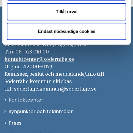
Tillåt urval
Södertälje kommun
Endast nödvändiga cookies
151 89 Södertälje
Besöksadress: Nyköpingsvägen 26
Tfn: 08–523 010 00
kontaktcenter@sodertalje.se
Org.nr. 212000–0159
Remisser, beslut och meddelande/info till
Södertälje kommun skickas
till:
sodertalje.kommun@sodertalje.se
Öppna
Kontaktcenter
i
Synpunkter och felanmälan
nytt
Öppna
Press
fönster
i