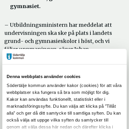
gymnasiet.
– Utbildningsministern har meddelat att
undervisningen ska ske på plats i landets
grund- och gymnasieskolor i höst, och vi
följer uppmaningen, säger Johan
Abrahamsson, tf utbildningsdirektör
Yrkeshögskolan och vuxenutbildningen har
en del utbildningar på distans. De berörs
Denna webbplats använder cookies
inte av rekommendationerna om
Södertälje kommun använder kakor (cookies) för att våra
närundervisning.
webbplatser ska fungera så bra som möjligt för dig.
Kakor kan användas funktionellt, statistiskt eller i
De lokala anpassningar som genomfördes
marknadsföringssyfte. Du kan välja att klicka på ”Tillåt
på Södertäljes skolor och förskolor före
alla” och ger då ditt samtycke till samtliga syften. Du kan
sommaren fortsätter att gälla och kan
också välja att uppge vilka syften du samtycker till
förändras utifrån lokala behov.
genom att välja dessa här nedan och därefter klicka i