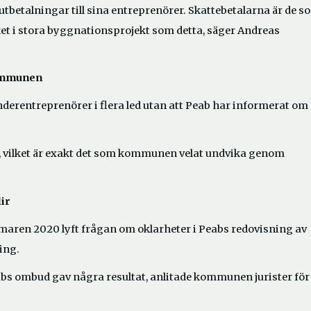
tbetalningar till sina entreprenörer. Skattebetalarna är de s
cket i stora byggnationsprojekt som detta, säger Andreas
kommunen
erentreprenörer i flera led utan att Peab har informerat om 
g, vilket är exakt det som kommunen velat undvika genom
ir
maren 2020 lyft frågan om oklarheter i Peabs redovisning av
ing.
abs ombud gav några resultat, anlitade kommunen jurister för 