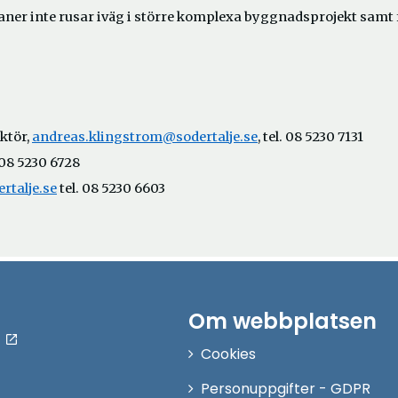
planer inte rusar iväg i större komplexa byggnadsprojekt samt 
ktör,
andreas.klingstrom@sodertalje.se
, tel. 08 5230 7131
. 08 5230 6728
talje.se
tel. 08 5230 6603
Om webbplatsen
Cookies
Personuppgifter - GDPR