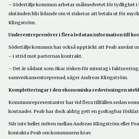
– Södertälje kommun arbetar målmedvetet för tydlighet i u
slutänden blir lidande om vi riskerar att betala ut för my
Klingström.
Underentreprenörer i flera led utan information till 
Södertälje kommun har också upptäckt att Peab använt und
– i strid mot parternas kontrakt.
– Det är sådant som ökar risken för misstag i fakturerin
samverkansentreprenad, säger Andreas Klingström.
Kompletteringar i den ekonomiska redovisningen utebl
Kommunrepresentanter har vid flera tillfällen sedan som
kostnader. Peab har dock aldrig gett en godtagbar förklar
När inte heller möten mellan Andreas Klingström eller Pe
kontakta Peab om kommunens krav.