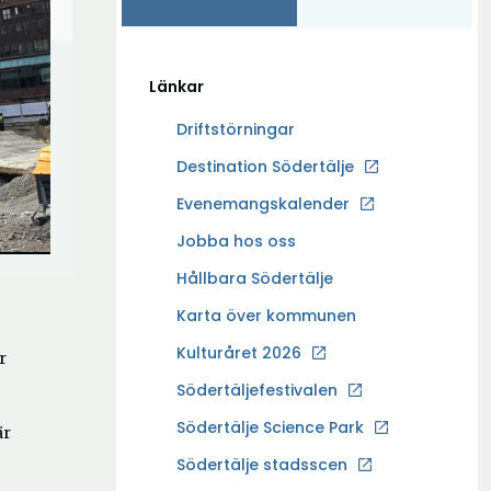
Länkar
Driftstörningar
Ö
Destination Södertälje
p
Evenemangskalender
p
Ö
Jobba hos oss
n
p
a
Hållbara Södertälje
p
i
Karta över kommunen
n
n
a
Kulturåret 2026
y
r
i
t
Södertäljefestivalen
n
t
Ö
Södertälje Science Park
y
är
f
p
t
Södertälje stadsscen
ö
p
t