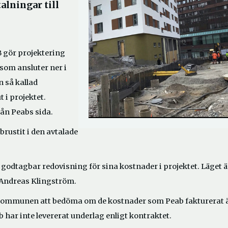
alningar till
 gör projektering
som ansluter ner i
n så kallad
i projektet.
ån Peabs sida.
rustit i den avtalade
n godtagbar redovisning för sina kostnader i projektet. Läget ä
, Andreas Klingström.
r kommunen att bedöma om de kostnader som Peab fakturerat 
har inte levererat underlag enligt kontraktet.