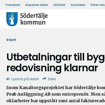
Translate
Anpassa sidan
Lättläst
Suomeksi
Other la
Start
Utbetalningar till by
redovisning klarnar
Lyssna på sidan
Dela
Inom Kanaltorgsprojektet har Södertälje ko
Peab Anläggning AB som entreprenör. Men s
oklarheter har uppstått runt antal fakturerad