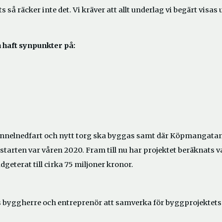
så räcker inte det. Vi kräver att allt underlag vi begärt visas 
haft synpunkter på:
tunnelnedfart och nytt torg ska byggas samt där Köpmangatan
arten var våren 2020. Fram till nu har projektet beräknats v
geterat till cirka 75 miljoner kronor.
vis byggherre och entreprenör att samverka för byggprojektets