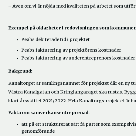
– Även om vi är nöjda med kvaliteten på arbetet som utförts 
Exempel på oklarheter i redovisningen som kommunen 
Peabs debiterade tid i projektet
Peabs fakturering av projektörens kostnader
Peabs fakturering av underentreprenörs kostnader
Bakgrund:
Kanaltorget är samlingsnamnet för projektet där en ny 
Västra Kanalgatan och Kringlangaraget ska rustas. Byggst
klart årsskiftet 2021/2022. Hela Kanaltorgsprojektet är bud
Fakta om samverkansentreprenad:
att på ett strukturerat sätt få parter som exempel
genomförande