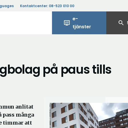
nguages
Kontaktcenter:
08-523 010 00
e-
display_settings
search
tjänster
ggbolag på paus tills
mmun anlitat
å pass många
e timmar att