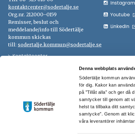
Instagram
kontaktcenter@sodertalje.se
Youtube
Org.nr. 212000–0159
Remisser, beslut och
LinkedIn
meddelande/info till Södertälje
kommun skickas
till:
sodertalje.kommun@sodertalje.se
Öppna
Kontaktcenter
i
Synpunkter och felanmälan
Denna webbplats använde
nytt
Södertälje kommun använde
Öppna
Press
fönster
för dig. Kakor kan användas
i
Säkra meddelanden
på ”Tillåt alla” och ger då
nytt
samtycker till genom att vä
Anslagstavla
fönster
helst ta tillbaka ditt samt
Skicka faktura till Södertälje
samtycke”. Genom att klic
våra leverantörer inhämtar
kommun
Öppna
Personalingång