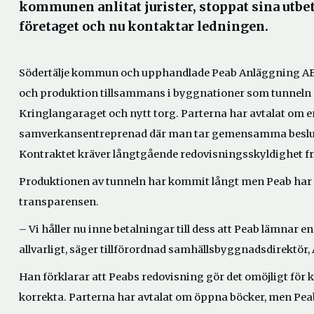
kommunen anlitat jurister, stoppat sina utbet
företaget och nu kontaktar ledningen.
Södertälje kommun och upphandlade Peab Anläggning AB
och produktion tillsammans i byggnationer som tunneln 
Kringlangaraget och nytt torg. Parterna har avtalat om e
samverkansentreprenad där man tar gemensamma beslut 
Kontraktet kräver långtgående redovisningsskyldighet fr
Produktionen av tunneln har kommit långt men Peab har b
transparensen.
– Vi håller nu inne betalningar till dess att Peab lämnar e
allvarligt, säger tillförordnad samhällsbyggnadsdirektör
Han förklarar att Peabs redovisning gör det omöjligt fö
korrekta. Parterna har avtalat om öppna böcker, men Peab 