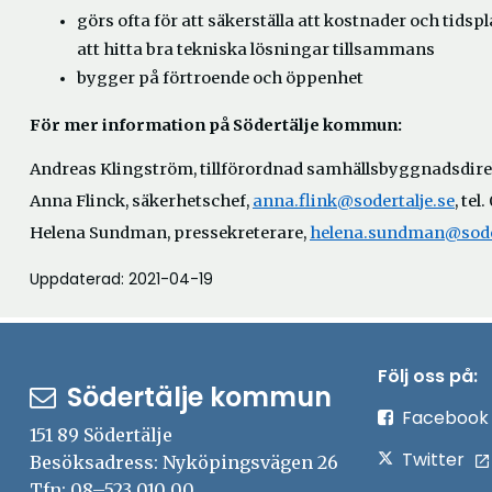
görs ofta för att säkerställa att kostnader och tids
att hitta bra tekniska lösningar tillsammans
bygger på förtroende och öppenhet
För mer information på Södertälje kommun:
Andreas Klingström, tillförordnad samhällsbyggnadsdire
Anna Flinck, säkerhetschef,
anna.flink@sodertalje.se
, tel
Helena Sundman, pressekreterare,
helena.sundman@soder
Uppdaterad: 2021-04-19
Följ oss på:
Södertälje kommun
Facebook
151 89 Södertälje
Twitter
Besöksadress: Nyköpingsvägen 26
Tfn: 08–523 010 00