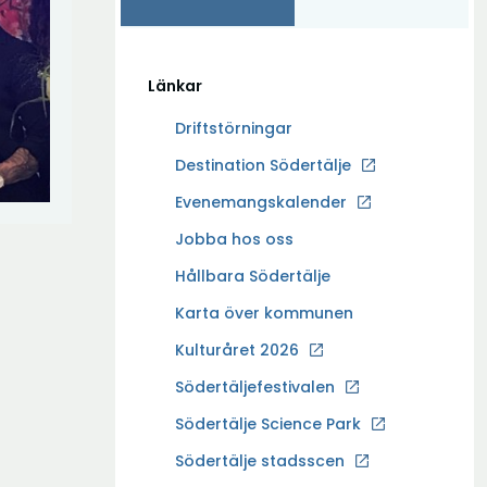
Länkar
Driftstörningar
Ö
Destination Södertälje
p
Evenemangskalender
p
Ö
Jobba hos oss
n
p
a
Hållbara Södertälje
p
i
Karta över kommunen
n
n
a
Kulturåret 2026
y
i
t
Södertäljefestivalen
n
t
Ö
Södertälje Science Park
y
f
p
t
Södertälje stadsscen
ö
p
t