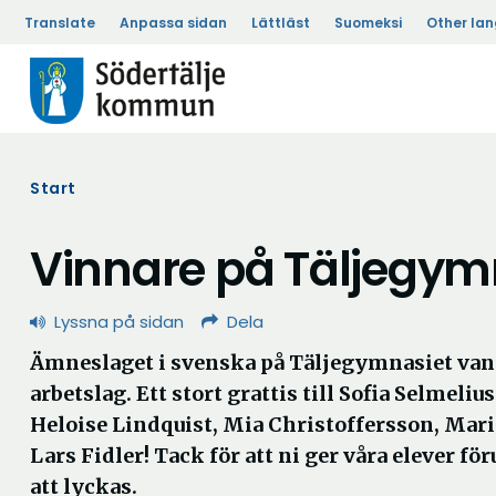
Translate
Anpassa sidan
Lättläst
Suomeksi
Other la
Start
Vinnare på Täljegym
Lyssna på sidan
Dela
Ämneslaget i svenska på Täljegymnasiet van
arbetslag. Ett stort grattis till Sofia Selmeliu
Heloise Lindquist, Mia Christoffersson, Mari
Lars Fidler! Tack för att ni ger våra elever f
att lyckas.