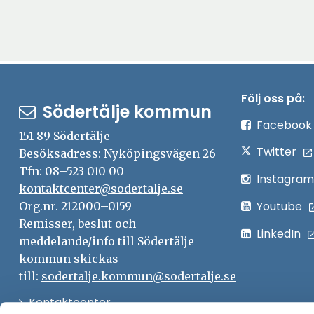
Följ oss på:
Södertälje kommun
Facebook
151 89 Södertälje
Twitter
Besöksadress: Nyköpingsvägen 26
Tfn: 08–523 010 00
Instagram
kontaktcenter@sodertalje.se
Youtube
Org.nr. 212000–0159
Remisser, beslut och
LinkedIn
meddelande/info till Södertälje
kommun skickas
till:
sodertalje.kommun@sodertalje.se
Öppna
Kontaktcenter