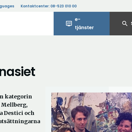
nguages
Kontaktcenter:
08-523 010 00
e-
display_settings
search
tjänster
nasiet
n kategorin
s Mellberg,
a Destici och
örutsättningarna