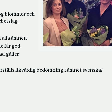
tog blommor och
rbetslag.
 i alla ämnen
e får god
ad gäller
rställs likvärdig bedömning i ämnet svenska/