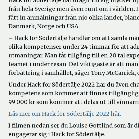
Hack for Södertälje har dragit till sig mycke
från hela Sverige men även runt om i världen. 
fått in anmälningar från nio olika länder, blan
Danmark, Norge och USA.
– Hack for Södertälje handlar om att samla m
olika kompetenser under 24 timmar för att adr
utmaningar. Man får tillgång till en 20 tal exp
teamet i under resan. Det viktigaste är att man 
förbättring i samhället, säger Tony McCarrick, 
Under Hack for Södertälje 2022 har du även chan
kompetens som kommer att finnas tillgänglig u
99 000 kr som kommer att delas ut till vinnarn
Läs mer om Hack for Södertälje 2022 här.
I filmen nedan ser du Louise Gottlind som är 
engagerar sig i Hack for Södertälje.