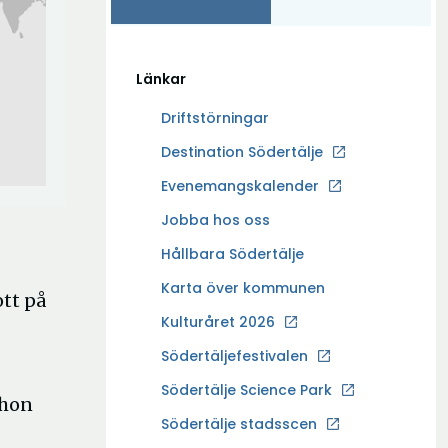
Länkar
Driftstörningar
Ö
Destination Södertälje
p
Evenemangskalender
p
Ö
Jobba hos oss
n
p
a
Hållbara Södertälje
p
i
Karta över kommunen
n
tt på
n
a
Kulturåret 2026
y
i
t
Södertäljefestivalen
n
t
Ö
Södertälje Science Park
y
f
 hon
p
t
Södertälje stadsscen
ö
p
t