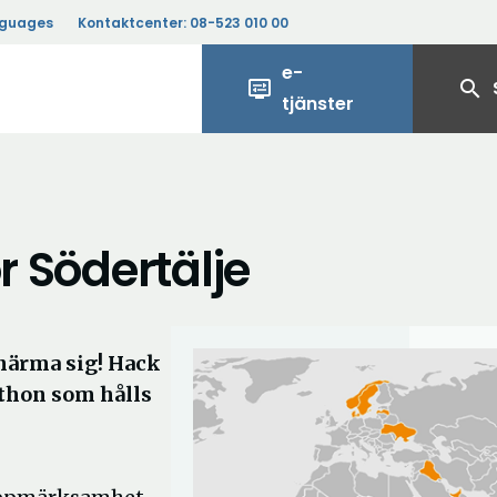
nguages
Kontaktcenter:
08-523 010 00
e-
display_settings
search
tjänster
r Södertälje
 närma sig! Hack
athon som hålls