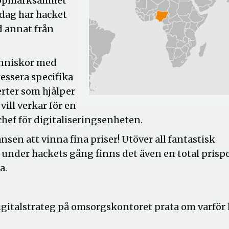
t uppmärksamhet
Idag har hacket
d annat från
änniskor med
essera specifika
erter som hjälper
vill verkar för en
chef för digitaliseringsenheten.
sen att vinna fina priser! Utöver all fantastisk
nder hackets gång finns det även en total prispo
a.
digitalstrateg på omsorgskontoret prata om varför