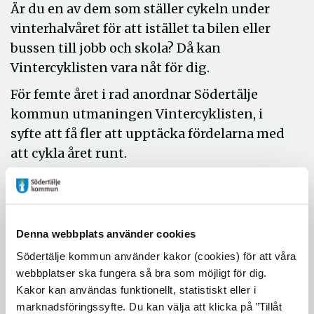
Är du en av dem som ställer cykeln under
vinterhalvåret för att istället ta bilen eller
bussen till jobb och skola? Då kan
Vintercyklisten vara nåt för dig.
För femte året i rad anordnar Södertälje
kommun utmaningen Vintercyklisten, i
syfte att få fler att upptäcka fördelarna med
att cykla året runt.
- Nu när många av oss återvänder till det
fysiska kontoret igen, är det en bra
möjlighet att skaffa dig en ny bra vana. Tar
Denna webbplats använder cookies
du vanligtvis bilen eller bussen till jobbet –
Södertälje kommun använder kakor (cookies) för att våra
testa att cykla istället, säger Maria
webbplatser ska fungera så bra som möjligt för dig.
Wikenståhl, projektledare på
Kakor kan användas funktionellt, statistiskt eller i
Samhällsbyggnadskontoret, och fortsätter:
marknadsföringssyfte. Du kan välja att klicka på ”Tillåt