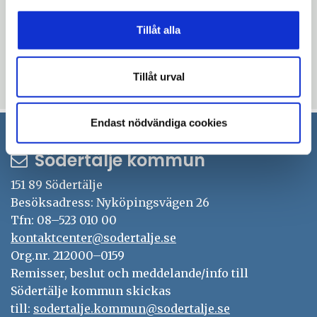
Tillåt alla
Tillåt urval
Uppdaterad: 2023-09-18
Endast nödvändiga cookies
Södertälje kommun
151 89 Södertälje
Besöksadress: Nyköpingsvägen 26
Tfn: 08–523 010 00
kontaktcenter@sodertalje.se
Org.nr. 212000–0159
Remisser, beslut och meddelande/info till
Södertälje kommun skickas
till:
sodertalje.kommun@sodertalje.se