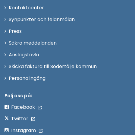
Öppna
Kontaktcenter
i
Synpunkter och felanmälan
nytt
Öppna
Press
fönster
i
Säkra meddelanden
nytt
Anslagstavla
fönster
Skicka faktura till Södertälje kommun
Öppna
Personalingång
i
nytt
Följ oss på:
fönster
Facebook
Twitter
Instagram