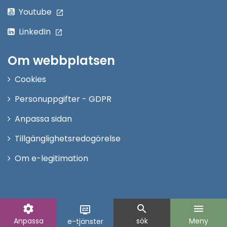
Youtube
LinkedIn
Om webbplatsen
Cookies
Personuppgifter - GDPR
Anpassa sidan
Tillgänglighetsredogörelse
Om e-legitimation
settings
search
menu
display_settings
Anpassa
sök
Meny
e-tjänster