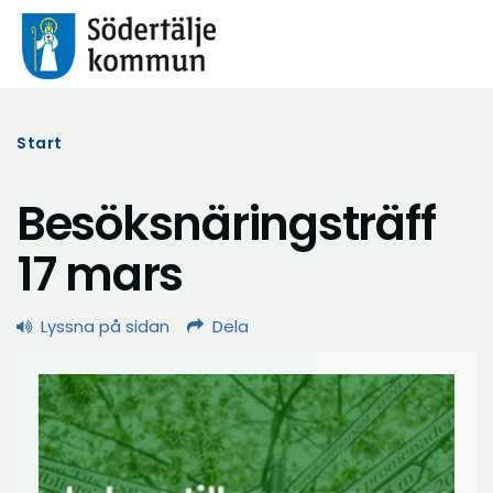
Start
Besöksnäringsträff
17 mars
Lyssna på sidan
Dela