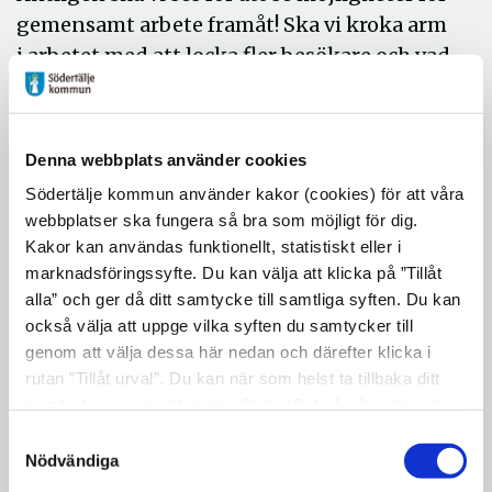
gemensamt arbete framåt! Ska vi kroka arm
i arbetet med att locka fler besökare och vad
behöver vi i så fall? Vilka behövs och hur
skulle ett gemensamt arbete kunna se ut?
Det här är exempel på frågor vi kommer
Denna webbplats använder cookies
beröra under denna och kommande
Södertälje kommun använder kakor (cookies) för att våra
workshops.
webbplatser ska fungera så bra som möjligt för dig.
Kakor kan användas funktionellt, statistiskt eller i
Varmt välkommen att delta, hoppas vi ses!
marknadsföringssyfte. Du kan välja att klicka på ”Tillåt
Tid:
17 mars kl 8:30-11:30, inkl paus med
alla” och ger då ditt samtycke till samtliga syften. Du kan
fika.
också välja att uppge vilka syften du samtycker till
genom att välja dessa här nedan och därefter klicka i
Meddela gärna ev behov av specialkost via
rutan ”Tillåt urval”. Du kan när som helst ta tillbaka ditt
e-post till Linda Färggren, se
samtycke genom att öppna CookieBot på vår sida och
kontaktuppgifter nedan.
klicka på ”Ta tillbaka samtycke”. Genom att klicka på
Samtyckesval
"Visa detaljer" kan du läsa om hur kakorna används och
Nödvändiga
Plats:
Hagabergs folkhögskola.
hur vi och våra leverantörer inhämtar och behandlar