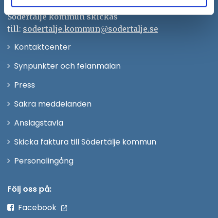
Remisser, beslut och meddelande/info till
Södertälje kommun skickas
till:
sodertalje.kommun@sodertalje.se
Öppna
Kontaktcenter
i
Synpunkter och felanmälan
nytt
Öppna
Press
fönster
i
Säkra meddelanden
nytt
Anslagstavla
fönster
Skicka faktura till Södertälje kommun
Öppna
Personalingång
i
nytt
Följ oss på:
fönster
Facebook