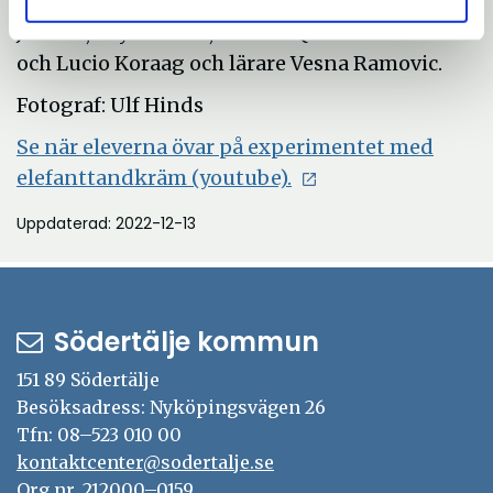
Lärare Jennifer Anter, eleverna Bronaya Al-
Jumaili, Leyona Can, Marius Qaseer
och Lucio Koraag och lärare Vesna Ramovic.
Fotograf: Ulf Hinds
Se när eleverna övar på experimentet med
Öppna
elefanttandkräm (youtube).
i
Uppdaterad: 2022-12-13
nytt
fönster
Södertälje kommun
151 89 Södertälje
Besöksadress: Nyköpingsvägen 26
Tfn: 08–523 010 00
kontaktcenter@sodertalje.se
Org.nr. 212000–0159