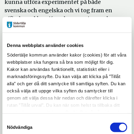
kunna utföra experimentet på både
svenska och engelska och vi tog fram en
affisch med kemiformler som visar vad som
händer i experimentet, berättar Vesna.
I fredags åkte de till Stockholm och togs
Denna webbplats använder cookies
emot på ambassaden av brittiska
ambassadören. De fick också träffa 2021 års
Södertälje kommun använder kakor (cookies) för att våra
webbplatser ska fungera så bra som möjligt för dig.
nobelpristagare i kemi David MacMillan och
Kakor kan användas funktionellt, statistiskt eller i
utföra ett experiment kopplat till det
marknadsföringssyfte. Du kan välja att klicka på ”Tillåt
MacMillan prisades för, asymmetrisk
alla” och ger då ditt samtycke till samtliga syften. Du kan
organokatalys. I experimentet framställer
också välja att uppge vilka syften du samtycker till
eleverna en stor mängd kräm i en
genom att välja dessa här nedan och därefter klicka i
uppsnabbad process.
rutan ”Tillåt urval”. Du kan när som helst ta tillbaka ditt
samtycke genom att öppna CookieBot på vår sida och
klicka på ”Ta tillbaka samtycke”. Genom att klicka på
Samtyckesval
"Visa detaljer" kan du läsa om hur kakorna används och
Nödvändiga
hur vi och våra leverantörer inhämtar och behandlar