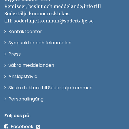
Remisser, beslut och meddelande/info till
Södertälje kommun skickas
till:
sodertalje.kommun@sodertalje.se
Öppna
Kontaktcenter
i
Synpunkter och felanmälan
nytt
Öppna
Press
fönster
i
Säkra meddelanden
nytt
Anslagstavla
fönster
Skicka faktura till Södertälje kommun
Öppna
Personalingång
i
nytt
Följ oss på:
fönster
Facebook