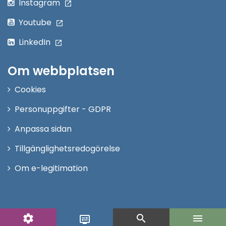
Instagram
Youtube
LinkedIn
Om webbplatsen
Cookies
Personuppgifter - GDPR
Anpassa sidan
Tillgänglighetsredogörelse
Om e-legitimation
settings
search
menu
display_settings