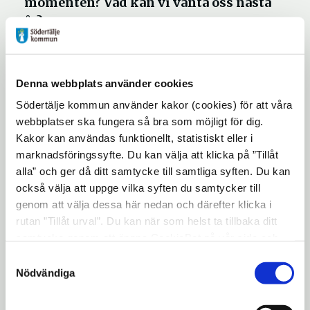
momenten? Vad kan vi vänta oss nästa
år?
Givetvis kommer stort fokus att läggas på
Denna webbplats använder cookies
att utvärdera
Europaåret för ungdomar
2022
. Europaåret för ungdomar har haft i
Södertälje kommun använder kakor (cookies) för att våra
webbplatser ska fungera så bra som möjligt för dig.
syfte att lyfta fram de europeiska
Kakor kan användas funktionellt, statistiskt eller i
ungdomarnas betydelse för att bygga en
marknadsföringssyfte. Du kan välja att klicka på ”Tillåt
bättre och grönare framtid som också är mer
alla” och ger då ditt samtycke till samtliga syften. Du kan
inkluderande och digital.
Vilka framgångar
också välja att uppge vilka syften du samtycker till
har man kunnat se, och har ungas röst i EU
genom att välja dessa här nedan och därefter klicka i
redan gjort skillnad?
rutan ”Tillåt urval”. Du kan när som helst ta tillbaka ditt
samtycke genom att öppna CookieBot på vår sida och
Datum: 8 december 2022
klicka på ”Ta tillbaka samtycke”. Genom att klicka på
Samtyckesval
Plats:
Zoom
(vi skickar länk vid anmälan)
"Visa detaljer" kan du läsa om hur kakorna används och
Nödvändiga
Tid: 16.00 - 17.00
hur vi och våra leverantörer inhämtar och behandlar
personuppgifter.
Anmälan sker till: