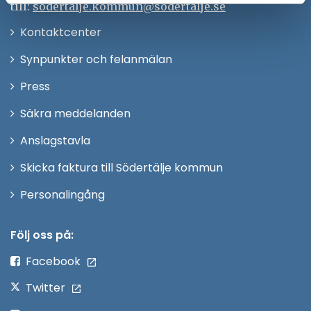
till:
sodertalje.kommun@sodertalje.se
Öppna
Kontaktcenter
i
Synpunkter och felanmälan
nytt
Öppna
Press
fönster
i
Säkra meddelanden
nytt
Anslagstavla
fönster
Skicka faktura till Södertälje kommun
Öppna
Personalingång
i
nytt
Följ oss på:
fönster
Facebook
Twitter