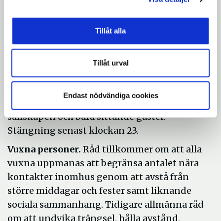
reglering.
Mässor.
För mässor med fler än 50 deltagare
Tillåt alla
kommer vaccinationsbevis att krävas.
Dessutom finns krav på en yta på minst 10
Tillåt urval
kvadratmeter per person.
Serveringsställen.
Krav om max åtta
Endast nödvändiga cookies
personer per sällskap, en meter mellan
sällskapen och bara sittande gäster.
Stängning senast klockan 23.
Vuxna personer.
Råd tillkommer om att alla
vuxna uppmanas att begränsa antalet nära
kontakter inomhus genom att avstå från
större middagar och fester samt liknande
sociala sammanhang. Tidigare allmänna råd
om att undvika trängsel, hålla avstånd,