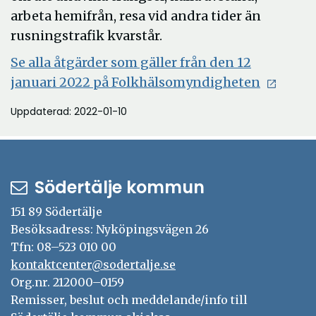
arbeta hemifrån, resa vid andra tider än
rusningstrafik kvarstår.
Se alla åtgärder som gäller från den 12
januari 2022 på Folkhälsomyndigheten
Uppdaterad: 2022-01-10
Södertälje kommun
151 89 Södertälje
Besöksadress: Nyköpingsvägen 26
Tfn: 08–523 010 00
kontaktcenter@sodertalje.se
Org.nr. 212000–0159
Remisser, beslut och meddelande/info till