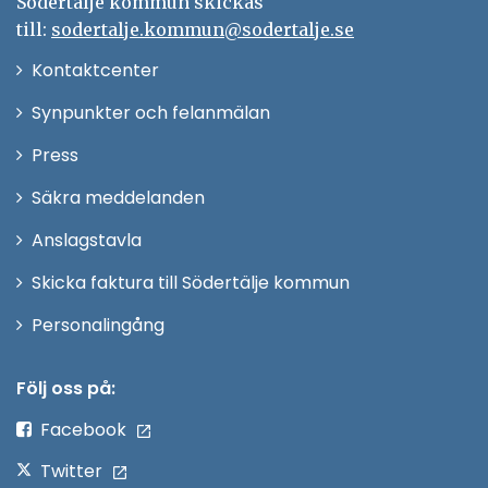
Södertälje kommun skickas
till:
sodertalje.kommun@sodertalje.se
Öppna
Kontaktcenter
i
Synpunkter och felanmälan
nytt
Öppna
Press
fönster
i
Säkra meddelanden
nytt
Anslagstavla
fönster
Skicka faktura till Södertälje kommun
Öppna
Personalingång
i
nytt
Följ oss på:
fönster
Facebook
Twitter