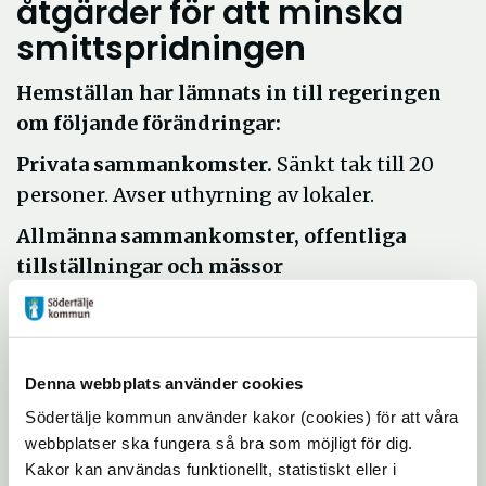
åtgärder för att minska
smittspridningen
Hemställan har lämnats in till regeringen
om följande förändringar:
Privata sammankomster.
Sänkt tak till 20
personer. Avser uthyrning av lokaler.
Allmänna sammankomster, offentliga
tillställningar och mässor
inomhus.
Maxtak på 500 personer, även
med vaccinationsbevis.
Inresor.
Kravet på att utländska
Denna webbplats använder cookies
medborgare över 12 år ska uppvisa ett max
Södertälje kommun använder kakor (cookies) för att våra
48 timmar gammalt negativt covidtest vid
webbplatser ska fungera så bra som möjligt för dig.
inresa till Sverige tas bort, men covidpass
Kakor kan användas funktionellt, statistiskt eller i